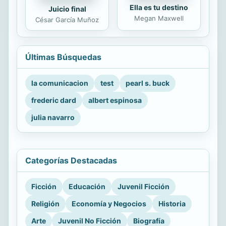
Ella es tu destino
Juicio final
Megan Maxwell
César García Muñoz
Últimas Búsquedas
la comunicacion
test
pearl s. buck
frederic dard
albert espinosa
julia navarro
Categorías Destacadas
Ficción
Educación
Juvenil Ficción
Religión
Economía y Negocios
Historia
Arte
Juvenil No Ficción
Biografía