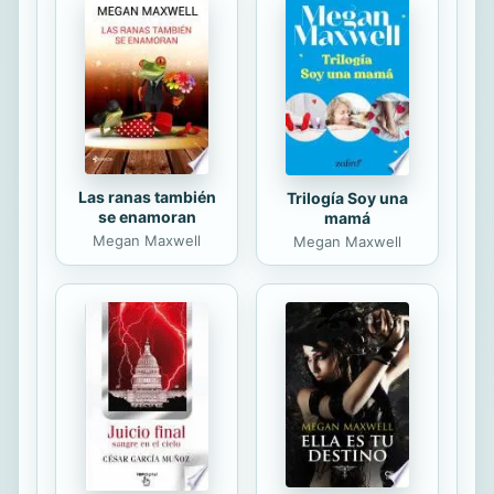
anteriores. Ante el tribunal
arzobispal pasaron hombres y
mujeres con sus razones y sus
quejas -malos tratos, infidelidades,
desgobierno...-, que nos ofrecen
una imagen de la realidad por la
que...
Las ranas también
Trilogía Soy una
se enamoran
mamá
Megan Maxwell
Megan Maxwell