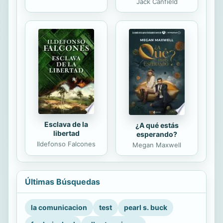
Jack Canfield
Esclava de la
¿A qué estás
libertad
esperando?
Ildefonso Falcones
Megan Maxwell
Últimas Búsquedas
la comunicacion
test
pearl s. buck