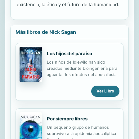
existencia, la ética y el futuro de la humanidad.
Más libros de Nick Sagan
Los hijos del paraíso
Los niños de Idlewild han sido
creados mediante bioingeniería para
aguantar los efectos del apocalipsis
microbiano bautizado como la peste
negra, que prácticamente diezmó a
Ver Libro
la humanidad de la faz del globo.
Dieciocho años más tarde, una
generación tanto humana como
poshumana dividida en bandos,
debido a la ingeniería genética que
Por siempre libres
se utilizó para crearlos, está
Un pequeño grupo de humanos
preparada para heredar la Tierra.
sobrevive a la epidemia apocalíptica
Pero mientras que uno de los