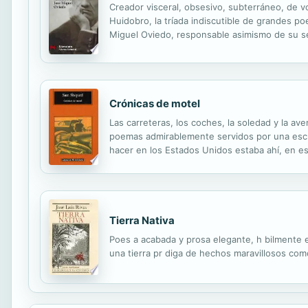
Creador visceral, obsesivo, subterráneo, de 
Huidobro, la tríada indiscutible de grandes p
Miguel Oviedo, responsable asimismo de su s
España, aparta de mí este cáliz- ofrece una m
Crónicas de motel
Las carreteras, los coches, la soledad y la av
poemas admirablemente servidos por una escrit
hacer en los Estados Unidos estaba ahí, en e
observación, una suerte de verdad» ha afirm
Tierra Nativa
Poes a acabada y prosa elegante, h bilmente e
una tierra pr diga de hechos maravillosos com