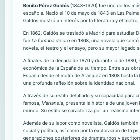
Benito Pérez Galdós
(1843-1920) fue uno de los más 
española. Nació el 10 de mayo de 1843 en Las Palmas
Galdós mostró un interés por la literatura y el teatr
En 1862, Galdós se trasladó a Madrid para estudiar 
fue
La fontana de oro
en 1868, una novela que sentó la
novela, el teatro y el ensayo, pero su mayor legado s
A finales de la década de 1870 y durante la de 1880, 
económica de la España de su tiempo. Entre sus ob
España desde el motín de Aranjuez en 1808 hasta la R
una profunda reflexión sobre la identidad nacional.
A través de su estilo detallado y su capacidad par
famosa,
Marianela
, presenta la historia de una jove
mundo. Su estilo se caracteriza por un realismo inte
Además de su labor como novelista, Galdós también 
social y política, así como por la exploración de la p
generaciones posteriores de dramaturgos y escritor