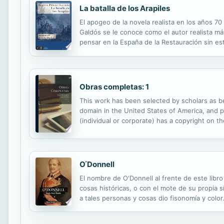
La batalla de los Arapiles
El apogeo de la novela realista en los años 70
Galdós se le conoce como el autor realista má
pensar en la España de la Restauración sin es
en otros novelistas eminentes como Emilia Par
Obras completas: 1
This work has been selected by scholars as bei
domain in the United States of America, and po
(individual or corporate) has a copyright on 
reproduced, and made generally available to t
O ́Donnell
El nombre de O'Donnell al frente de este libr
cosas históricas, o con el mote de su propia sí
a tales personas y cosas dio fisonomía y colo
diversos hechos públicos, y sus actos engendr