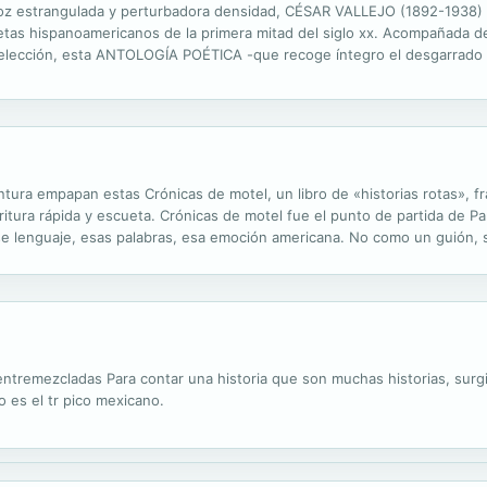
voz estrangulada y perturbadora densidad, CÉSAR VALLEJO (1892-1938) 
oetas hispanoamericanos de la primera mitad del siglo xx. Acompañada d
elección, esta ANTOLOGÍA POÉTICA -que recoge íntegro el desgarrado p
uestra inmejorable de la obra del genial poeta peruano que tan honda hue
entura empapan estas Crónicas de motel, un libro de «historias rotas», f
ura rápida y escueta. Crónicas de motel fue el punto de partida de Parí
se lenguaje, esas palabras, esa emoción americana. No como un guión, 
ado Wim Wenders.
ntremezcladas Para contar una historia que son muchas historias, surgid
o es el tr pico mexicano.