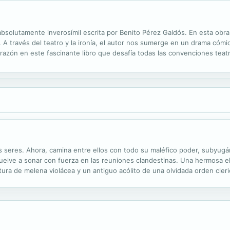
 absolutamente inverosímil escrita por Benito Pérez Galdós. En esta obra
s. A través del teatro y la ironía, el autor nos sumerge en un drama cómi
azón en este fascinante libro que desafía todas las convenciones teatral
s seres. Ahora, camina entre ellos con todo su maléfico poder, subyug
vuelve a sonar con fuerza en las reuniones clandestinas. Una hermosa e
ura de melena violácea y un antiguo acólito de una olvidada orden cleri
. Oculto entre las sombras, un despiadado mercenario pugnará por acaba