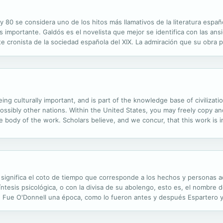
 y 80 se considera uno de los hitos más llamativos de la literatura españ
s importante. Galdós es el novelista que mejor se identifica con las an
te cronista de la sociedad española del XIX. La admiración que su obr
do Bazán y Leopoldo Alas - y sus planteamientos y reflexiones sobre ..
ng culturally important, and is part of the knowledge base of civilizatio
ssibly other nations. Within the United States, you may freely copy and
the body of the work. Scholars believe, and we concur, that this work is
he public. We appreciate your support of the preservation process, and 
o significa el coto de tiempo que corresponde a los hechos y personas 
ntesis psicológica, o con la divisa de su abolengo, esto es, el nombre de
r. Fue O'Donnell una época, como lo fueron antes y después Espartero y
aron infinidad de manifestaciones particulares, que amasadas y...