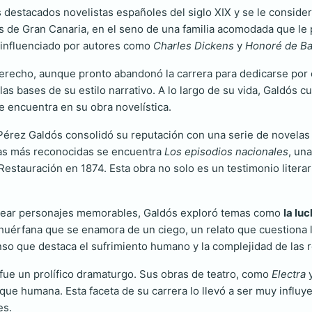
destacados novelistas españoles del siglo XIX y se le considera
 de Gran Canaria, en el seno de una familia acomodada que le 
o, influenciado por autores como
Charles Dickens
y
Honoré de Ba
Derecho, aunque pronto abandonó la carrera para dedicarse por c
s bases de su estilo narrativo. A lo largo de su vida, Galdós cul
e encuentra en su obra novelística.
Pérez Galdós consolidó su reputación con una serie de novelas qu
ras más reconocidas se encuentra
Los episodios nacionales
, un
estauración en 1874. Esta obra no solo es un testimonio literar
a crear personajes memorables, Galdós exploró temas como
la lu
n huérfana que se enamora de un ciego, un relato que cuestiona 
nso que destaca el sufrimiento humano y la complejidad de las 
fue un prolífico dramaturgo. Sus obras de teatro, como
Electra
sique humana. Esta faceta de su carrera lo llevó a ser muy influy
es.