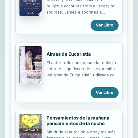
Ya se trate de la pareja, los padres,
religious accounts from a variety of
los amigos o simplemente las
sources, James elaborates a
personas que tratamos a diario, el
pluralistic framework in which "the
secreto de las...
divine can mean no single quality, it
Ver Libro
must mean a group of qualities, by
being champions of which in
alternation, different men may all
find worthy missions." It's an
Almas de Eucaristía
intellectual call for serious religious
tolerance--indeed, respect--the
El autor reflexiona desde la teología
vitality of which has not diminished
sobre el significado de la expresión
through the subsequent decades.
́¡sé alma de Eucaristía! ́, utilizada con
frecuencia por San Josemaría
Escrivá.
Ver Libro
Pensamientos de la mañana,
pensamientos de la noche
Sin duda el autor de autoayuda más
famoso e influyente, James Allen