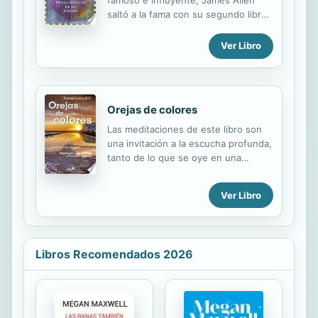
saltó a la fama con su segundo libro,
Cómo un hombre piensa, así es su
vida. Su concepción de la vida,
Ver Libro
siempre positiva y enriquecedora se
refleja con fuerza y precisión en
estos Pensamie
Orejas de colores
Las meditaciones de este libro son
una invitación a la escucha profunda,
tanto de lo que se oye en una
conversación como de lo que se lee
en los libros o de lo que se vive en
Ver Libro
cada circunstancia cotidiana. Son
meditaciones que mueven a la
oración y llevan a la alegría de ser
Iglesia, que invitan a interpretar la
Libros Recomendados 2026
realidad y a transformar la vida en
experiencia positiva. Se agrupan en
ocho capítulos, cada uno de un color,
según un cromatismo lleno de
significado: el verde de la juventud y