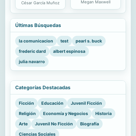
Megan Maxwell
César García Muñoz
Últimas Búsquedas
la comunicacion
test
pearl s. buck
frederic dard
albert espinosa
julia navarro
Categorías Destacadas
Ficción
Educación
Juvenil Ficción
Religión
Economía y Negocios
Historia
Arte
Juvenil No Ficción
Biografía
Ciencias Sociales