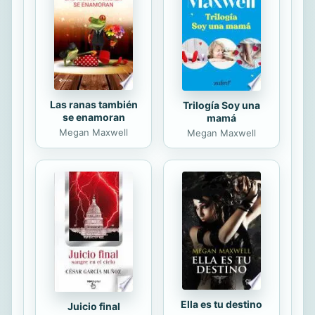
la esperanza, el azul del cielo y de
los santos, el morado de los tiempos
de conversión y profecía,...
Las ranas también
Trilogía Soy una
se enamoran
mamá
Megan Maxwell
Megan Maxwell
Ella es tu destino
Juicio final