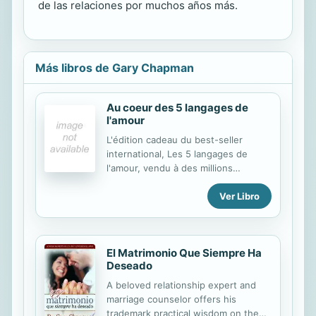
de las relaciones por muchos años más.
Más libros de Gary Chapman
Au coeur des 5 langages de
l'amour
L'édition cadeau du best-seller
international, Les 5 langages de
l'amour, vendu à des millions
d'exemplaires dans le monde. Après
Ver Libro
quelques mois ou années de vie à
deux, il est difficile de continuer à
s'aimer comme au premier jour. Pour
vous aimer toute votre vie, apprenez
El Matrimonio Que Siempre Ha
à exprimer votre amour dans le
Deseado
langage que l'autre comprend… et à
écouter quand il vous dit, à sa façon,
A beloved relationship expert and
« je t'aime ». Une heure de lecture
marriage counselor offers his
pour comprendre les grands
trademark practical wisdom on the