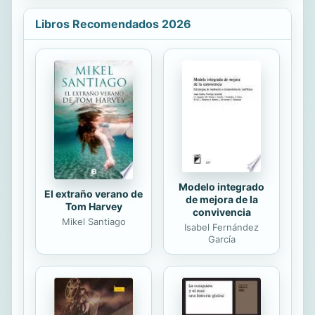
nuevos conceptos en la literatura
internacional: vivir transnacional,
Libros Recomendados 2026
espacio social transnacional,
comunidad transnacional, familia
transnacional, transmigrante, red
transnacional, etc. Las
investigaciones en esta temática
dejan claro que los patrones
transnacionales entre los migrantes
adoptan muchas formas en los
ámbitos socioculturales,...
Modelo integrado
El extraño verano de
de mejora de la
Tom Harvey
convivencia
Mikel Santiago
Isabel Fernández
García