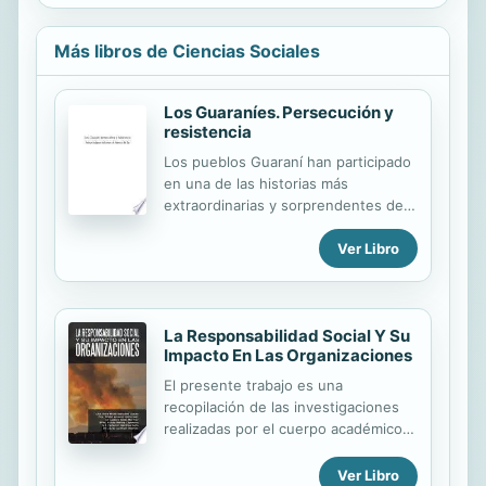
Más libros de Ciencias Sociales
Los Guaraníes. Persecución y
resistencia
Los pueblos Guaraní han participado
en una de las historias más
extraordinarias y sorprendentes de
América del Sur. Se cuentan entre
Ver Libro
los más antiguos de las regiones de
tierras bajas y todavía están
presentes. Hablan sus lenguas y
practican sus rituales. Mantienen los
La Responsabilidad Social Y Su
núcleos y fuentes de su cosmovisión
Impacto En Las Organizaciones
apenas transformados. Al mismo
tiempo, su persistencia en un modo
El presente trabajo es una
de ser propio y distinto se revela
recopilación de las investigaciones
cada día más actual y ejemplar. Su
realizadas por el cuerpo académico
respuesta a la colonialidad en la que
de la Facultad de Ingeniería de la
todos estamos inmersos, es muy
Universidad Autónoma de
Ver Libro