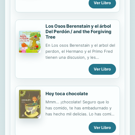
Ver Libro
Gaturro en un viaje en crucero y
debajo del mar.
Los Osos Berenstain y el árbol
Del Perdón / and the Forgiving
Tree
En Los osos Berenstain y el arbol del
perdon, el Hermano y el Primo Fred
tienen una discusion, y les
corresponde a Mama, Papa y
Ver Libro
Hermana ir guiando al Hermano hacia
el perdon."
Hoy toca chocolate
Mmm... ¡chocolate! Seguro que lo
has comido, te has embadurnado y
has hecho mil delicias. Lo has comido
caliente y helado. Marrón y blanco.
Pero, ¿quieres saber más cosas? ¿De
Ver Libro
dónde proviene? ¿Por qué procesos