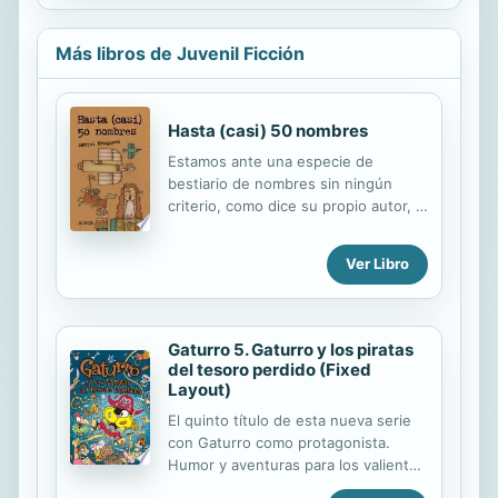
muestra una sátira magistralmente
periodista, época en la que adoptó el
hecha, el racismo, la infancia y la
pseudónimo de...
importancia de la lealtad y el coraje,
Más libros de Juvenil Ficción
sin importar el costo.
Hasta (casi) 50 nombres
Estamos ante una especie de
bestiario de nombres sin ningún
criterio, como dice su propio autor, o
mejor dicho, con el criterio de haber
recopilado una serie de nombres
Ver Libro
vetustos, remotos, arcaicos,
modernos, contemporáneos...,
atendiendo a un simple orden
alfabético, sin más. Seguramente,
Gaturro 5. Gaturro y los piratas
algún lector echará en falta más de
del tesoro perdido (Fixed
un nombre, y es que son muchos. En
Layout)
cualquier caso, el que quiera ver un
El quinto título de esta nueva serie
estudio onomatológico está
con Gaturro como protagonista.
equivocado; el que quiera ver "Sopa
Humor y aventuras para los valientes
de ganso" es una persona con
que se atreven a acompañar a
criterio.