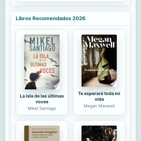
pasa antes de convertirse en
tabletas? ¿Qué tipos de chocolate
hay?¡Ah! y puedes leer este libro con
Libros Recomendados 2026
la boca llena.
Te esperaré toda mi
La isla de las últimas
vida
voces
Megan Maxwell
Mikel Santiago