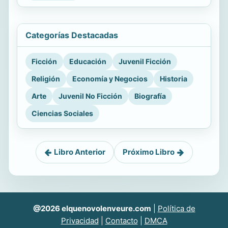
Categorías Destacadas
Ficción
Educación
Juvenil Ficción
Religión
Economía y Negocios
Historia
Arte
Juvenil No Ficción
Biografía
Ciencias Sociales
Libro Anterior
Próximo Libro
@2026 elquenovolenveure.com
|
Política de
Privacidad
|
Contacto
|
DMCA