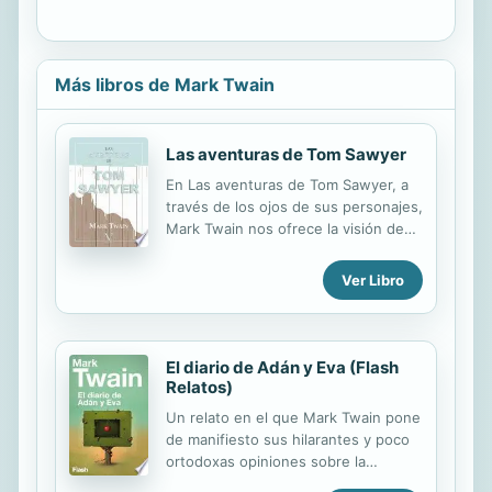
Más libros de Mark Twain
Las aventuras de Tom Sawyer
En Las aventuras de Tom Sawyer, a
través de los ojos de sus personajes,
Mark Twain nos ofrece la visión de
una doble realidad: la del mundo
infantil, primitivo, que el lector adulto
Ver Libro
ya ha perdido; y la del mundo adulto,
confuso e ilógico, asentado en unas
convenciones que no resultan ser
preferibles en ningún aspecto a los
El diario de Adán y Eva (Flash
códigos de valor de un niño. Criado
Relatos)
por la tía Polly, que lo quiere de
Un relato en el que Mark Twain pone
corazón, pero que lo somete a una
de manifiesto sus hilarantes y poco
disciplina que se le hace absurda y
ortodoxas opiniones sobre la
desagradable, Tom contempla el
religión. «Me gusta una buena
mundo de una manera muy distinta a