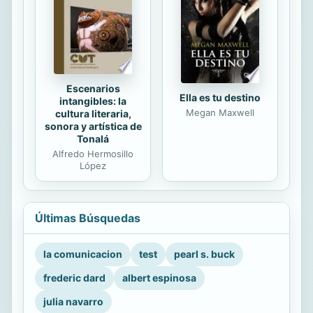
Escenarios
Ella es tu destino
intangibles: la
Megan Maxwell
cultura literaria,
sonora y artística de
Tonalá
Alfredo Hermosillo
López
Últimas Búsquedas
la comunicacion
test
pearl s. buck
frederic dard
albert espinosa
julia navarro