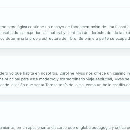
ica fenomenológica contiene un ensayo de fundamentación de una filosofí
ilosofía de lsa experiencias natural y científica del derecho desde la ex
dico determina la propia estructura del libro. Su primera parte se ocupa 
 desde los valores de lo justo y lo injusto hasta el...
dero yo que habita en nosotros. Caroline Myss nos ofrece un camino int
rincipal para este moderno y extraordinario viaje espiritual, Myss se 
aptando la visión que santa Teresa tenía del alma, como un bello castillo
uda a enfrentarnos a diferentes aspectos de nuestro yo, nuestra alma y
samiento, en un apasionante discurso que engloba pedagogía y crítica pol