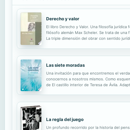
Derecho y valor
El libro Derecho y Valor. Una filosofía juríd
filósofo alemán Max Scheler. Se trata de una f
La triple dimensión del obrar con sentido jurí
del derecho, y recorre el camino que transcurre
Las siete moradas
Una invitación para que encontremos el verda
conocernos a nosotros mismos. Como esquema p
de El castillo interior de Teresa de Ávila. Ad
Myss nos guía de un aposento a otro y nos ay
La regla del juego
Un profundo recorrido por la historia del pen