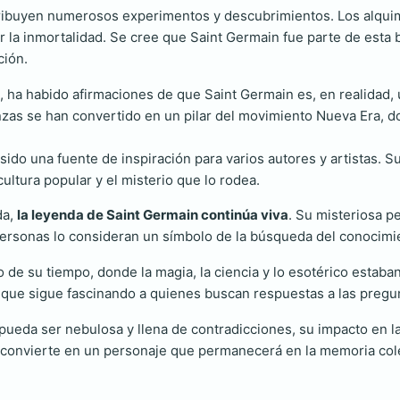
atribuyen numerosos experimentos y descubrimientos. Los alquimi
ar la inmortalidad. Se cree que Saint Germain fue parte de es
ción.
, ha habido afirmaciones de que Saint Germain es, en realidad, 
nzas se han convertido en un pilar del movimiento Nueva Era, 
ido una fuente de inspiración para varios autores y artistas. Su
ultura popular y el misterio que lo rodea.
da,
la leyenda de Saint Germain continúa viva
. Su misteriosa 
rsonas lo consideran un símbolo de la búsqueda del conocimient
o de su tiempo, donde la magia, la ciencia y lo esotérico estaba
 que sigue fascinando a quienes buscan respuestas a las pregu
ueda ser nebulosa y llena de contradicciones, su impacto en la 
lo convierte en un personaje que permanecerá en la memoria col