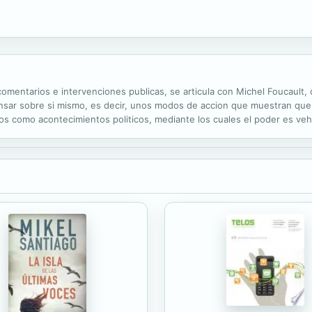
 comentarios e intervenciones publicas, se articula con Michel Foucaul
ensar sobre si mismo, es decir, unos modos de accion que muestran qu
s como acontecimientos politicos, mediante los cuales el poder es vehi
rminado, desplaza la perspectiva. El analisis politico de los fenomenos