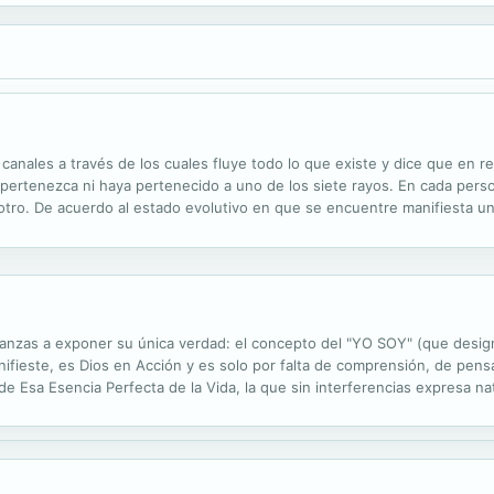
canales a través de los cuales fluye todo lo que existe y dice que en re
pertenezca ni haya pertenecido a uno de los siete rayos. En cada pers
a otro. De acuerdo al estado evolutivo en que se encuentre manifiesta una
 Para hacerlo mas sencillo diremos que cada rayo tiene virtudes...
anzas a exponer su única verdad: el concepto del "YO SOY" (que designa
nifieste, es Dios en Acción y es solo por falta de comprensión, de pe
e Esa Esencia Perfecta de la Vida, la que sin interferencias expresa n
Belleza, Armonía y Bienestar, pues a la Vida no le interesa quien hace us