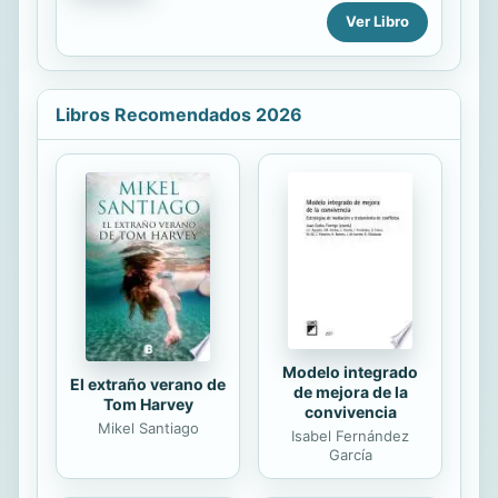
respuesta sobre quién fue José
creen que la riqueza debe ser
Ver Libro
María Torres Caicedo. La razón
distribuida de manera más uniforme,
estriba en los escasos trabajos
pero más de la mitad sienten que las
realizados sobre él y en la casi nula...
protestas tienen poco impacto en la
desigualdad. ¿Cómo se explica esta
Libros Recomendados 2026
desconexión? La mayoría de los
estadounidenses se han resignado a
creer que los ricos simplemente
siempre se salen con la suya.
Excepto que no lo hacen. Hace un
siglo, Estados Unidos fue anfitrión
de una oligarquía aún más dominante
que la de hoy. Sin embargo,
cincuenta...
Modelo integrado
El extraño verano de
de mejora de la
Tom Harvey
convivencia
Mikel Santiago
Isabel Fernández
García