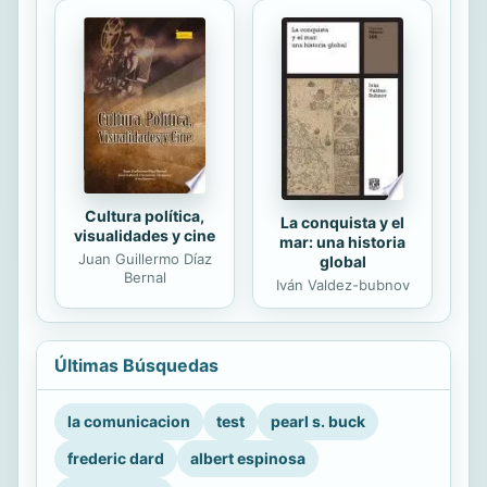
Cultura política,
La conquista y el
visualidades y cine
mar: una historia
Juan Guillermo Díaz
global
Bernal
Iván Valdez-bubnov
Últimas Búsquedas
la comunicacion
test
pearl s. buck
frederic dard
albert espinosa