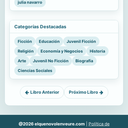
julia navarro
Categorías Destacadas
Ficción
Educación
Juvenil Ficción
Religión
Economía y Negocios
Historia
Arte
Juvenil No Ficción
Biografía
Ciencias Sociales
Libro Anterior
Próximo Libro
@2026 elquenovolenveure.com
|
Política de