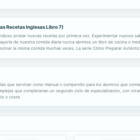
esearía poder comer unos alimentos nutritivos todos los...
s Recetas Inglesas Libro 7)
andioso probar nuevas recetas por primera vez. Experimentar nuevos s
yoría de nuestra comida diaria nunca abrimos un libro de cocina o me
 cocinar la misma comida muchas veces. La serie Cómo Preparar Auténti
acta. Esta es la manera en que nuestras abuelas y madres cocinaban. E
adas que serviran como manual o compendio para los alumnos que comien
complejas que completarian un segundo ciclo de especializacion, con ot
io o coste.