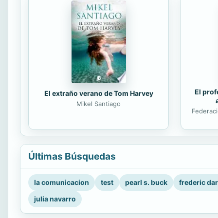
El prof
El extraño verano de Tom Harvey
Mikel Santiago
Federaci
Últimas Búsquedas
la comunicacion
test
pearl s. buck
frederic da
julia navarro