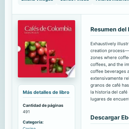
Resumen del 
Exhaustively illust
creation process—f
zones where coffee
coffees, and the i
coffee beverages a
extensivamente rel
granos de café has
Más detalles de libro
la historia del caf
lugares de encuent
Cantidad de páginas
491
Descargar E
Categoría:
Cocina