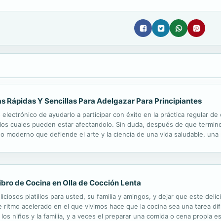
s Rápidas Y Sencillas Para Adelgazar Para Principiantes
o electrónico de ayudarlo a participar con éxito en la práctica regular 
os cuales pueden estar afectandolo. Sin duda, después de que termine l
so moderno que defiende el arte y la ciencia de una vida saludable, una
a guía personal de alimentos comestibles y / o ceñirse a una ...
 Libro de Cocina en Olla de Cocción Lenta
ciosos platillos para usted, su familia y amingos, y dejar que este delic
ritmo acelerado en el que vivimos hace que la cocina sea una tarea difí
, los niños y la familia, y a veces el preparar una comida o cena propia 