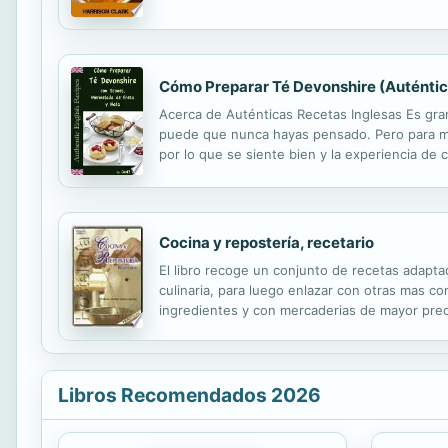
Pero, ¿no desearía que fuera diferente? ¿No d
Cómo Preparar Té Devonshire (Auténtica
Acerca de Auténticas Recetas Inglesas Es gr
puede que nunca hayas pensado. Pero para ma
por lo que se siente bien y la experiencia de
método y los ingredientes que de la medida ex
Cocina y repostería, recetario
El libro recoge un conjunto de recetas adapt
culinaria, para luego enlazar con otras mas 
ingredientes y con mercaderias de mayor prec
Libros Recomendados 2026