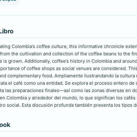
Libro
rating Colombia’s coffee culture, this informative chronicle ext
rom the cultivation and collection of the coffee beans to the fi
 is grown. Additionally, coffee’s history in Colombia and around
mportance of coffee shops as social venues are considered. This
nd complementary food. Ampliamente ilustrandando la cultura c
ata el café como una entidad. Se explora el proceso entero de 
ta las preparaciones finales—así como las zonas diversas en do
é en Colombia y alrededor del mundo, lo que significan los cafés
ro social. Esta discusión profunda también presenta los tipos d
book