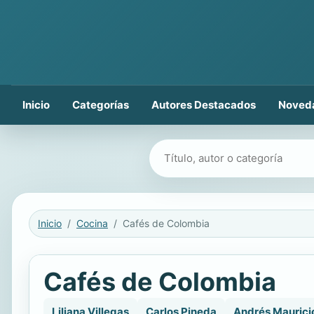
Inicio
Categorías
Autores Destacados
Noved
Buscar libros
Inicio
Cocina
Cafés de Colombia
Cafés de Colombia
Liliana Villegas
Carlos Pineda
Andrés Maurici