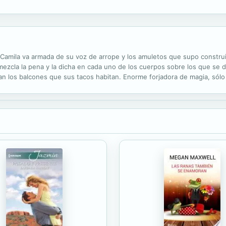
iedos, en silencios y en abrazos.
i, Camila va armada de su voz de arrope y los amuletos que supo construi
mezcla la pena y la dicha en cada uno de los cuerpos sobre los que se
an los balcones que sus tacos habitan. Enorme forjadora de magia, sólo
 Quizás la memoria por los amantes idos sea la que menos duela de todas