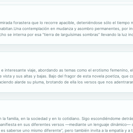
 mirada forastera que lo recorre apacible, deteniéndose sólo el tiempo 
 habitan.Una contemplación en mudanza y asombro permanentes, por inst
cho se interna por esa “tierra de larguísimas sombras” llevando la luz in
bración, un estado del alma, y traza espléndidas minucias que se...
 e interesante viaje, abordando as temas como el erotismo femenino, el 
e vista y sus altas y bajas. Bajo del fragor de esta novela poetiza, que
aciendo alarde su pluma, brotando de ella los versos que nos adentrar
ra de la mano a conocer su infancia, y su Morovis. Sentando as las bases
la familia, en la sociedad y en lo cotidiano. Sigo escondiéndome detrá
manifiesta en sus diferentes versos —mediante un lenguaje dinámico— 
 es saberse uno mismo diferente”, pero también invita a la empatía y a