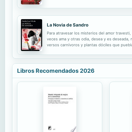
para ver cómo todos estamos conectados en m
La Novia de Sandro
Para atravesar los misterios del amor travest
veces ama y otras odia, desea y es deseada, 
versos carnívoros y plantas dóciles que puebl
para verla sangrar, arder y reírse del mundo.
Libros Recomendados 2026