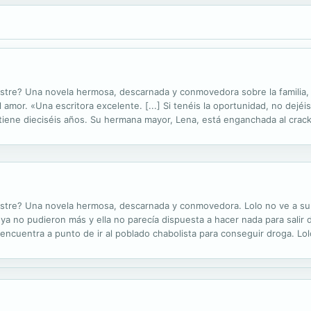
astre? Una novela hermosa, descarnada y conmovedora sobre la familia, l
 amor. «Una escritora excelente. [...] Si tenéis la oportunidad, no dejéis
iene dieciséis años. Su hermana mayor, Lena, está enganchada al crack 
 Lolo la encuentra en el aeropuerto de Barajas, donde...
esastre? Una novela hermosa, descarnada y conmovedora. Lolo no ve a 
 ya no pudieron más y ella no parecía dispuesta a hacer nada para salir
 encuentra a punto de ir al poblado chabolista para conseguir droga. L
 descubriendo su miseria y degradación, pero también las luchas de po