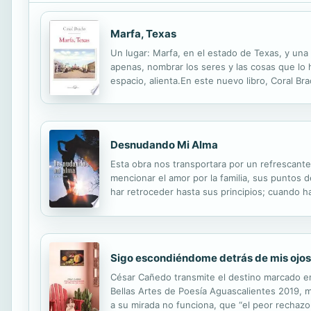
Marfa, Texas
Un lugar: Marfa, en el estado de Texas, y una
apenas, nombrar los seres y las cosas que lo
espacio, alienta.En este nuevo libro, Coral Bra
poesía es entonces un ímpetu sosegado, una vi
Desnudando Mi Alma
Esta obra nos transportara por un refrescante
mencionar el amor por la familia, sus puntos d
har retroceder hasta sus principios; cuando h
vivir sus ms delicadas experiencias. Nos lleva
Sigo escondiéndome detrás de mis ojos
César Cañedo transmite el destino marcado en 
Bellas Artes de Poesía Aguascalientes 2019, 
a su mirada no funciona, que “el peor rechazo