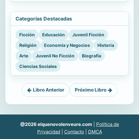
Categorías Destacadas
Ficción
Educación
Juvenil Ficción
Religión
Economía y Negocios
Historia
Arte
Juvenil No Ficción
Biografía
Ciencias Sociales
Libro Anterior
Próximo Libro
@2026 elquenovolenveure.com
|
Política de
Privacidad
|
Contacto
|
DMCA