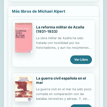
Más libros de Michael Alpert
La reforma militar de Azaña
(1931-1933)
La obra militar de Azaña ha sido
tratada con hostilidad por los
historiadores, y aun los resúmenes
más someros de la historia
contemporánea de España rara vez
Ver Libro
omiten decir que Azaña trituró al
Ejército. Este libro no pretende ser
una defensa polémica de Azaña, sino
definir la naturaleza de su
La guerra civil española en el
pensamiento militar y analizar la
mar
aplicación que encontró sobre el
La guerra civil en el mar ha sido poco
fondo de las exigencias bélicas de
contada en comparación con las
España y el de las limitaciones
batallas terrestres y aéreas. Y, sin
impuestas por el nivel social, político
embargo, el mar jugó un papel muy
y económico del país en aquella