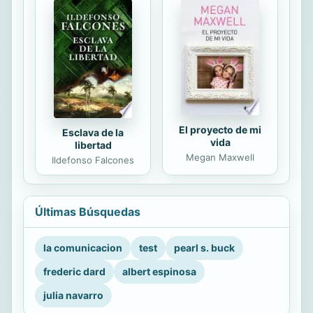
El proyecto de mi
Esclava de la
vida
libertad
Megan Maxwell
Ildefonso Falcones
Últimas Búsquedas
la comunicacion
test
pearl s. buck
frederic dard
albert espinosa
julia navarro