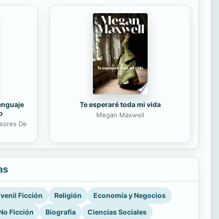
lenguaje
Te esperaré toda mi vida
o
Megan Maxwell
esores De
as
venil Ficción
Religión
Economía y Negocios
No Ficción
Biografía
Ciencias Sociales