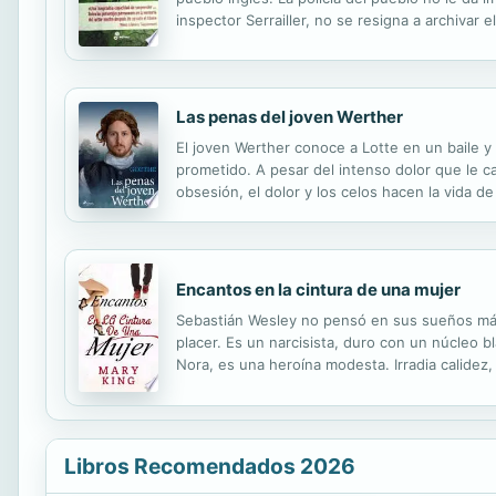
inspector Serrailler, no se resigna a archiva
gemelos. La excelente evocación de la atmósfer
Las penas del joven Werther
El joven Werther conoce a Lotte en un baile 
prometido. A pesar del intenso dolor que le ca
obsesión, el dolor y los celos hacen la vida 
en Frankfurt, Alemania, y fue un poeta, noveli
Encantos en la cintura de una mujer
Sebastián Wesley no pensó en sus sueños más 
placer. Es un narcisista, duro con un núcleo 
Nora, es una heroína modesta. Irradia calidez
Sebastián en problemas y busca la ayuda de No
Libros Recomendados 2026