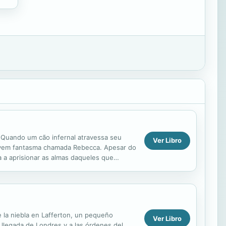
. Quando um cão infernal atravessa seu
Ver Libro
 jovem fantasma chamada Rebecca. Apesar do
a a aprisionar as almas daqueles que
a, tomando o...
e la niebla en Lafferton, un pequeño
Ver Libro
n llegada de Londres y a las órdenes del