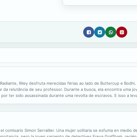
Radiante, Riley desfruta merecidas férias ao lado de Buttercup e Bodhi
sar da relutância de seu professor. Durante a busca, ela encontra uma
por ter sido assassinada durante uma revolta de escravos. E isso a lev
Com a ajuda do enigmático príncipe Kanta, Riley terá que salvar Rebecc
el comisario Simon Serrailler. Una mujer solitaria se esfuma en medio d
importancia, pero la joven sargento de detectives Freya Graffham, recié