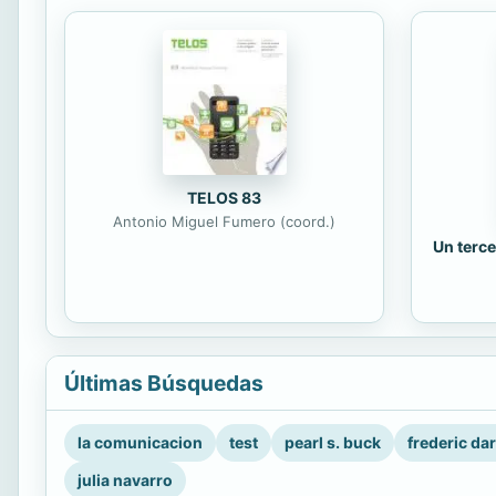
TELOS 83
Antonio Miguel Fumero (coord.)
Un terce
Últimas Búsquedas
la comunicacion
test
pearl s. buck
frederic da
julia navarro