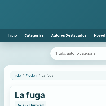
Inicio
Categorías
Autores Destacados
Noved
Buscar libros
Inicio
Ficción
La fuga
La fuga
Adam Thirlwell