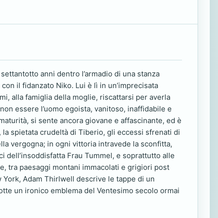
 settantotto anni dentro l’armadio di una stanza
on il fidanzato Niko. Lui è lì in un’imprecisata
mi, alla famiglia della moglie, riscattarsi per averla
 non essere l’uomo egoista, vanitoso, inaffidabile e
aturità, si sente ancora giovane e affascinante, ed è
a spietata crudeltà di Tiberio, gli eccessi sfrenati di
lla vergogna; in ogni vittoria intravede la sconfitta,
ci dell’insoddisfatta Frau Tummel, e soprattutto alle
e, tra paesaggi montani immacolati e grigiori post
ew York, Adam Thirlwell descrive le tappe di un
sciotte un ironico emblema del Ventesimo secolo ormai