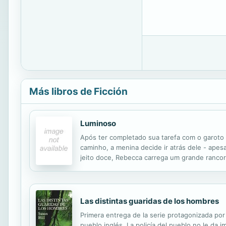
Más libros de Ficción
Luminoso
Após ter completado sua tarefa com o garoto 
caminho, a menina decide ir atrás dele - ape
jeito doce, Rebecca carrega um grande rancor 
morreram nas memórias mais dolorosas deles. 
Las distintas guaridas de los hombres
Primera entrega de la serie protagonizada por 
pueblo inglés. La policía del pueblo no le da 