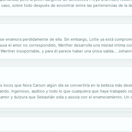
r el caso, sobre todo después de encontrar entre las pertenencias de la 
a del mal y la aguda caracterización psicológica explica la calurosa...
y se enamora perdidamente de ella. Sin embargo, Lotte ya está compro
usa el amor no correspondido, Werther desarrolla una mistad intima con e
de Werther insoportable, y para él parece haber una única salida... Joha
sta, dramaturgo y científico distinguido por una extrema curiosidad e...
locos que Nora Carson algún día se convertiría en la belleza más desl
blando, ingenioso, apático y todo lo que cualquiera que haya trabajado c
, amor y dulzura que Sebastián odia y asocia con el enamoramiento. Un d
ra, mientras siente la presión de cambiar su imagen inflamable y...