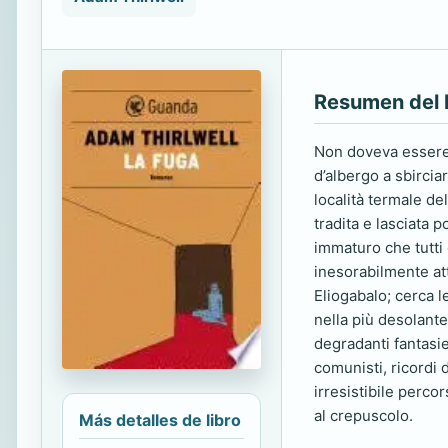
Resumen del 
Non doveva essere q
d’albergo a sbircia
località termale del
tradita e lasciata 
immaturo che tutti
inesorabilmente att
Eliogabalo; cerca le
nella più desolante
degradanti fantasie
comunisti, ricordi 
irresistibile perco
al crepuscolo.
Más detalles de libro