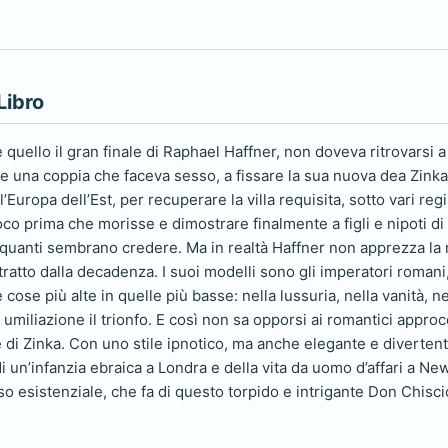
Libro
uello il gran finale di Raphael Haffner, non doveva ritrovarsi a
re una coppia che faceva sesso, a fissare la sua nuova dea Zinka c
l’Europa dell’Est, per recuperare la villa requisita, sotto vari regi
poco prima che morisse e dimostrare finalmente a figli e nipoti di
 quanti sembrano credere. Ma in realtà Haffner non apprezza la m
ratto dalla decadenza. I suoi modelli sono gli imperatori romani, l
 cose più alte in quelle più basse: nella lussuria, nella vanità, ne
 umiliazione il trionfo. E così non sa opporsi ai romantici approc
 di Zinka. Con uno stile ipnotico, ma anche elegante e divertent
di un’infanzia ebraica a Londra e della vita da uomo d’affari a N
rso esistenziale, che fa di questo torpido e intrigante Don Chi