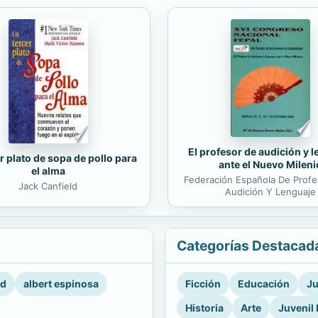
El profesor de audición y 
r plato de sopa de pollo para
ante el Nuevo Mileni
el alma
Federación Española De Prof
Jack Canfield
Audición Y Lenguaje
Categorías Destacad
rd
albert espinosa
Ficción
Educación
Ju
Historia
Arte
Juvenil 