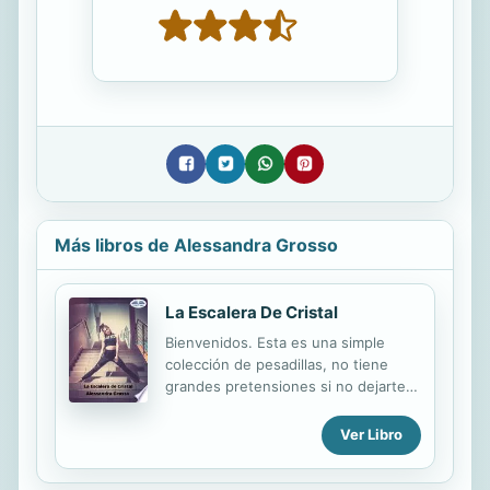
Más libros de Alessandra Grosso
La Escalera De Cristal
Bienvenidos. Esta es una simple
colección de pesadillas, no tiene
grandes pretensiones si no dejarte
entrar en los pliegues de mi mente.
Creo que todos tuvimos pesadillas,
Ver Libro
con los ojos cerrados. Bueno, soy un
super especialista en pesadillas con