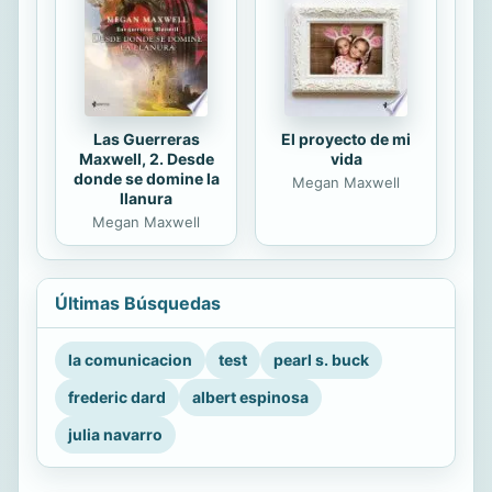
Las Guerreras
El proyecto de mi
Maxwell, 2. Desde
vida
donde se domine la
Megan Maxwell
llanura
Megan Maxwell
Últimas Búsquedas
la comunicacion
test
pearl s. buck
frederic dard
albert espinosa
julia navarro