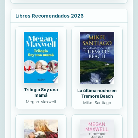
Mundo de La otra mano de
apasionante novela Lucio Cornelio
Lepanto;...
Balbo Maior, al principio colaborador
Libros Recomendados 2026
de Pompeyo en las guerras
sertorianas y después hombre de
confianza de Julio César; Lucio
Cornelio Balbo Minor, sobrino del
anterior y prestigioso general que
lideró una mítica expedición romana
a África, llegando hasta el río Níger; y
Cornelia, hija de este último,...
Trilogía Soy una
La última noche en
mamá
Tremore Beach
Megan Maxwell
Mikel Santiago