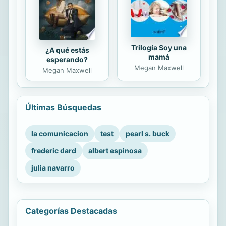
Trilogía Soy una
¿A qué estás
mamá
esperando?
Megan Maxwell
Megan Maxwell
Últimas Búsquedas
la comunicacion
test
pearl s. buck
frederic dard
albert espinosa
julia navarro
Categorías Destacadas