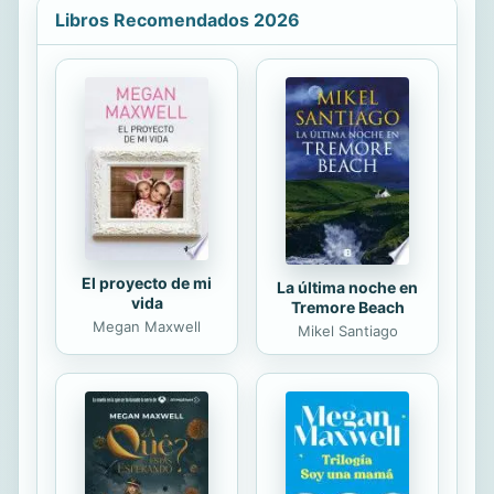
estrictamente humana». La Europa
Libros Recomendados 2026
de la primera mitad del siglo XX,
avasallada y al borde de la
destrucción a causa de diversos
períodos tan convulsos como
fatídicos, debía erigir de nuevo, a
juicio de Zambrano, una sociedad
humanizada que construyera, a su
vez, instituciones democráticas en
las que sus...
El proyecto de mi
La última noche en
vida
Tremore Beach
Megan Maxwell
Mikel Santiago