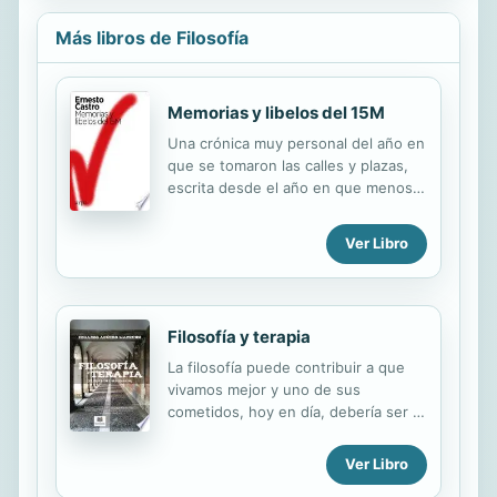
entre trabajo enriquecedor y
Más libros de Filosofía
deshumanizado, el contacto con la
divinidad por medio del deseo y la
privación...
Memorias y libelos del 15M
Una crónica muy personal del año en
que se tomaron las calles y plazas,
escrita desde el año en que menos
nos han dejado hacerlo "Uno no
sabe si reír o llorar ante la
Ver Libro
expectativa de que el 15M celebre
su décimo aniversario en este
periodo coronavírico, en el cual las
calles están yermas y los espacios
Filosofía y terapia
públicos abandonados. La facilidad y
a la vez dificultad de escribir sobre el
La filosofía puede contribuir a que
15M radica en que es el primer
vivamos mejor y uno de sus
movimiento social masivamente
cometidos, hoy en día, debería ser el
asambleario que ha tenido nuestro
de conectar con la gente más allá de
país desde que existe la Web 2.0. El
tecnicismos y de una terminología
Ver Libro
libro que yo quisiera leer sobre los
incomprensible. "La claridad es la