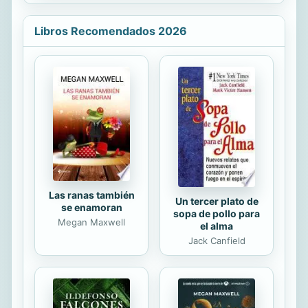
incertidumbres del cine español, los
trapos sucios y las anécdotas más
Libros Recomendados 2026
jugosas del cine clásico de
Hollywood, los episodios más
descabellados y atroces de la
Historia del Cine, y las últimas
estrategias comerciales del
fenómeno de masas, desfilan sin
pudor ni malicia a lo largo de un
tumultuoso metraje donde tienen
cabida el cine gore y...
Las ranas también
Un tercer plato de
se enamoran
sopa de pollo para
Megan Maxwell
el alma
Jack Canfield