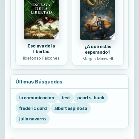
Esclava de la
¿A qué estás
libertad
esperando?
Ildefonso Falcones
Megan Maxwell
Últimas Búsquedas
la comunicacion
test
pearl s. buck
frederic dard
albert espinosa
julia navarro