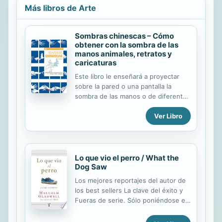
Más libros de Arte
Sombras chinescas – Cómo
obtener con la sombra de las
manos animales, retratos y
caricaturas
Este libro le enseñará a proyectar
sobre la pared o una pantalla la
sombra de las manos o de diferentes
objetos para crear imágenes
Ver Libro
fantásticas, dotadas incluso de
movimiento. Además, le propone
trucos para que pueda completar sus
figuras con cordeles, siluetas
recortadas y otros objetos
Lo que vio el perro / What the
domésticos a fin de que estas
Dog Saw
resulten más atractivas. Un libro que
Los mejores reportajes del autor de
divertirá también a los pequeños y
los best sellers La clave del éxito y
les proporcionará un pasatiempo
Fueras de serie. Sólo poniéndose en
creativo para desarrollar su movilidad
la piel de un perro, pensó Gladwell,
manual y su imaginación. Un arte
podría destapar los secretos de