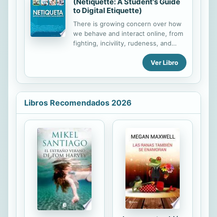
(Netiquette: A Student's Guide
to Digital Etiquette)
There is growing concern over how
we behave and interact online, from
fighting, incivility, rudeness, and
even criminal behaviors like
Ver Libro
cyberbullying, to simply adapting old
forms of etiquette to a new
landscape. This book, updated from
an earlier resource, provides
younger readers an introduction to
Libros Recomendados 2026
this timely topic, a subject that they
are both engaged in forming
themselves as "digital natives," and
one they also often require guidance
in. It informs readers about the polite
and productive use of social media
networks and mobile platforms and
discusses pressing issues of
etiquette within...