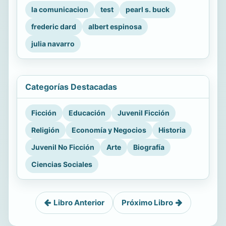
la comunicacion
test
pearl s. buck
frederic dard
albert espinosa
julia navarro
Categorías Destacadas
Ficción
Educación
Juvenil Ficción
Religión
Economía y Negocios
Historia
Juvenil No Ficción
Arte
Biografía
Ciencias Sociales
Libro Anterior
Próximo Libro