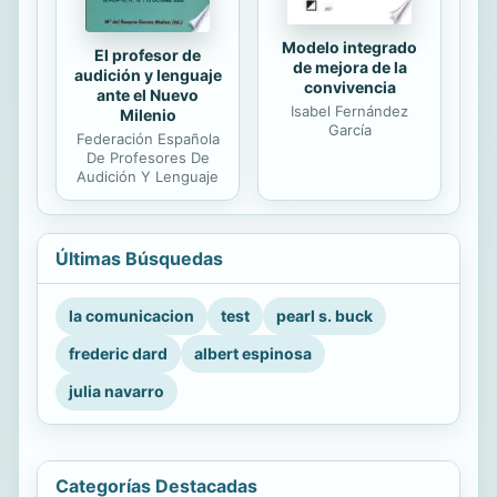
Modelo integrado
El profesor de
de mejora de la
audición y lenguaje
convivencia
ante el Nuevo
Isabel Fernández
Milenio
García
Federación Española
De Profesores De
Audición Y Lenguaje
Últimas Búsquedas
la comunicacion
test
pearl s. buck
frederic dard
albert espinosa
julia navarro
Categorías Destacadas