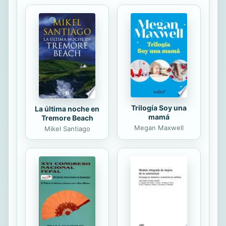
conseguir un mejor rendimiento en
las actividades deportivas o
recreativas, sentirse y verse más
fuerte, aumentar la fuerza, el
volumen y el metabolismo de sus
músculos, tener suficiente energía
para aguantar todo el día, quemar
más grasa y calorías,...
Trilogía Soy una
La última noche en
mamá
Tremore Beach
Megan Maxwell
Mikel Santiago