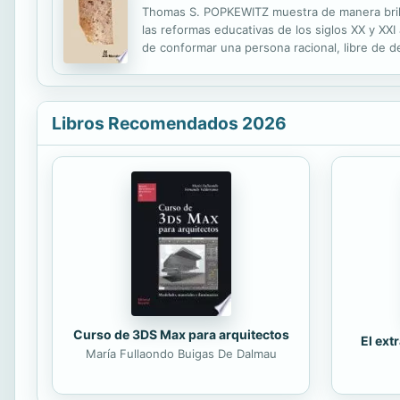
Thomas S. POPKEWITZ muestra de manera brillan
las reformas educativas de los siglos XX y XXI
de conformar una persona racional, libre de de
génesis histórica. Para ello, estructura el libr
Libros Recomendados 2026
Curso de 3DS Max para arquitectos
El ext
María Fullaondo Buigas De Dalmau