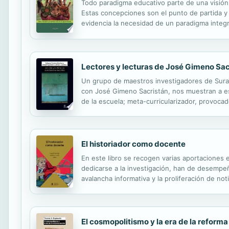
Todo paradigma educativo parte de una visión 
Estas concepciones son el punto de partida 
evidencia la necesidad de un paradigma integra
aprendizaje activo, un ser intencional que as
Lectores y lecturas de José Gimeno Sac
Un grupo de maestros investigadores de Suramé
con José Gimeno Sacristán, nos muestran a es
de la escuela; meta-curricularizador, provocad
educación y la crisis de la escuela, en cone
El historiador como docente
En este libro se recogen varias aportaciones 
dedicarse a la investigación, han de desempeñ
avalancha informativa y la proliferación de no
revalorizar nuestra disciplina científica, la id
El cosmopolitismo y la era de la reforma