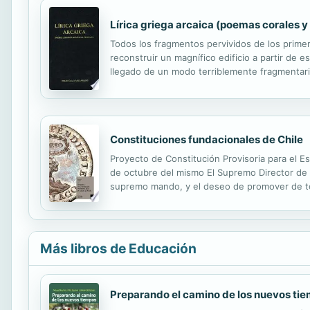
Lírica griega arcaica (poemas corales 
Todos los fragmentos pervividos de los primer
reconstruir un magnífico edificio a partir de 
llegado de un modo terriblemente fragmentar
de la poesía mélica en diversos metros y ritm
Constituciones fundacionales de Chile
Proyecto de Constitución Provisoria para el 
de octubre del mismo El Supremo Director de 
supremo mando, y el deseo de promover de to
compuesta de los sujetos más acreditados por 
Más libros de Educación
Preparando el camino de los nuevos ti