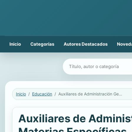
Inicio
Categorías
Autores Destacados
Noved
Buscar libros
Inicio
Educación
Auxiliares de Administración General. Ayuntamiento de Almería. Materias Específicas. Temario y Test
Auxiliares de Adminis
Materias Específicas.