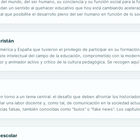
del mundo, del ser humano, su conciencia y su función social para la fo
y dan un sentido al quehacer educativo que hoy está cambiando acelera
l que posibilite el desarrollo pleno del ser humano en función de lo so
pira a crecer como ser humano gestando su propia trascendencia y al mi
ristán
rica y España que tuvieron el privilegio de participar en su formación 
te intelectual del campo de la educación, comprometido con la moderni
or y animador activo y crítico de la cultura pedagógica. Se recogen aquí 
xión con debates fundantes del pensamiento de este pedagogo español:..
en torno a un tema central: el desafío que deben afrontar los historia
ar una labor docente y, como tal, de comunicación en la sociedad actua
ticias falsas, también conocidas como "bulos" o "fake news". Los capítul
entificación de herramientas alternativas para la enseñanza de la historia e
 escolar