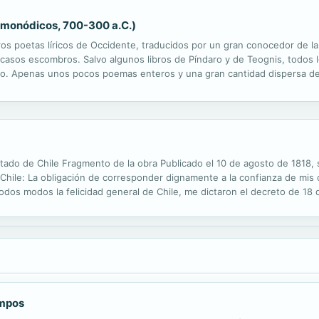
y monódicos, 700-300 a.C.)
os poetas líricos de Occidente, traducidos por un gran conocedor de la
escasos escombros. Salvo algunos libros de Píndaro y de Teognis, todos 
io. Apenas unos pocos poemas enteros y una gran cantidad dispersa d
os. Sólo unos cuantos versos truncos y sueltos de lo que fue una magníf
Estado de Chile Fragmento de la obra Publicado el 10 de agosto de 1818
Chile: La obligación de corresponder dignamente a la confianza de mis
dos modos la felicidad general de Chile, me dictaron el decreto de 18
su literatura y patriotismo, para que me presentasen un proyecto de Co
empos