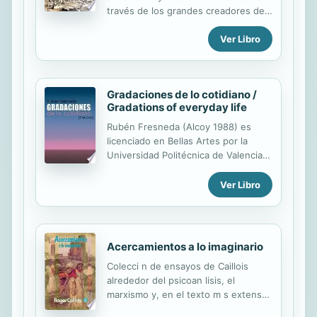
través de los grandes creadores de
todos los tiempos y los testimonios
Ver Libro
artísticos que han dejado las
principales culturas, en un papel de
gran calidad y un formato manejable.
Este vol
Gradaciones de lo cotidiano /
Gradations of everyday life
Rubén Fresneda (Alcoy 1988) es
licenciado en Bellas Artes por la
Universidad Politécnica de Valencia
en la especialidad de Pintura. Desde
2011 lleva exponiendo en diferentes
Ver Libro
puntos de la comunidad Valenciana,
como Alcoy, Alicante, Valencia y
Puerto de Sagunto. El pintor, en este
proyecto llamado Gradaciones de lo
Acercamientos a lo imaginario
cotidiano (The End), pretende
Colecci n de ensayos de Caillois
mostrar en telas sobre lienzo como
alrededor del psicoan lisis, el
en nuestra realidad más cotidiana se
marxismo y, en el texto m s extenso,
sucede casi a diario el efecto
la novela policiaca y sus
plástico de la gradación sobre color.