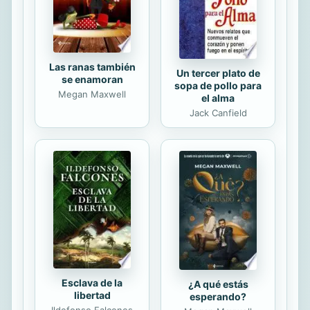
función informativa de estos
centros. Este libro pretende ser
una...
Las ranas también
Un tercer plato de
se enamoran
sopa de pollo para
Megan Maxwell
el alma
Jack Canfield
Esclava de la
¿A qué estás
libertad
esperando?