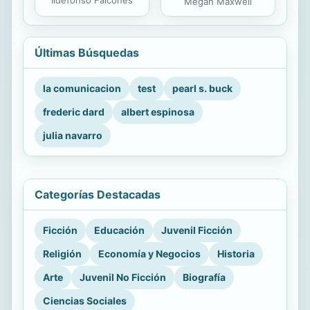
Ildefonso Falcones
Megan Maxwell
Últimas Búsquedas
la comunicacion
test
pearl s. buck
frederic dard
albert espinosa
julia navarro
Categorías Destacadas
Ficción
Educación
Juvenil Ficción
Religión
Economía y Negocios
Historia
Arte
Juvenil No Ficción
Biografía
Ciencias Sociales