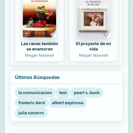
Las ranas también
El proyecto de mi
se enamoran
vida
Megan Maxwell
Megan Maxwell
Últimas Búsquedas
la comunicacion
test
pearl s. buck
frederic dard
albert espinosa
julia navarro