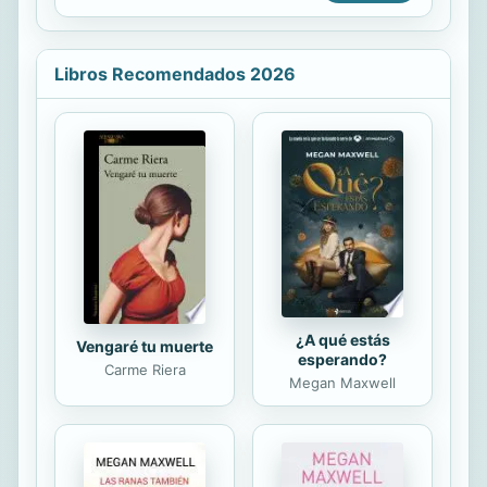
enamorada cuando convirtieron su
suntuosa propiedad en California en
una pequeña bodega de prestigio.
Libros Recomendados 2026
En ese entorno de ensueño criaron a
Camille, su única hija, que no tardará
en regresar tras terminar los
estudios para ayudar con el negocio
familiar. Pero cuando la enfermedad
se lleva a su madre y su padre cree
recuperar la felicidad con una nueva
compañera, Camille queda a la
merced de su ...
¿A qué estás
Vengaré tu muerte
esperando?
Carme Riera
Megan Maxwell