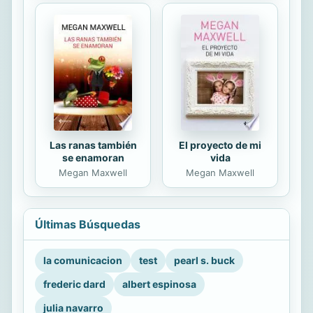
Las ranas también
El proyecto de mi
se enamoran
vida
Megan Maxwell
Megan Maxwell
Últimas Búsquedas
la comunicacion
test
pearl s. buck
frederic dard
albert espinosa
julia navarro