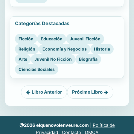
Categorías Destacadas
Ficción
Educación
Juvenil Ficción
Religión
Economía y Negocios
Historia
Arte
Juvenil No Ficción
Biografía
Ciencias Sociales
Libro Anterior
Próximo Libro
@2026 elquenovolenveure.com
|
Política de
Privacidad
|
Contacto
|
DMCA