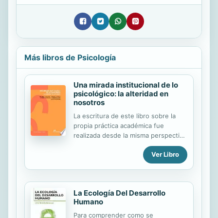
Más libros de Psicología
Una mirada institucional de lo
psicológico: la alteridad en
nosotros
La escritura de este libro sobre la
propia práctica académica fue
realizada desde la misma perspectiva
de conocimiento con que miramos
Ver Libro
toda práctica social. Su producción
es, por lo tanto, un efecto de la
intervención en nuestro propio
hacer. La producción académica,
La Ecología Del Desarrollo
construida a partir del trabajo
Humano
docente en conjunción con las
experiencias de investigación,
Para comprender como se