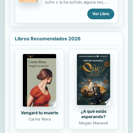
sufre o la ha sufrido alguna vez,
simplemente por no darnos el valor
puesto que es un trastorno muy
que realmente merecemos, nos
Ver Libro
común. Incluso a veces se trivializa el
convertimos en espectadores de
término, cuando de forma fácil y
nuestra vida...
familiar nos referimos a un desánimo
pasajero con la expresión «estoy
deprimido». Pero los psicólogos
Libros Recomendados 2026
clínicos saben, y aún más los
pacientes, cómo el estado de ánimo
deprimido duradero y crónico
devasta las raíces del optimismo,
afecta a la autoestima e impregna de
pesimismo la visión del pasado, del
presente y del futuro. De este tipo
de trastorno, exento de toda...
¿A qué estás
Vengaré tu muerte
esperando?
Carme Riera
Megan Maxwell