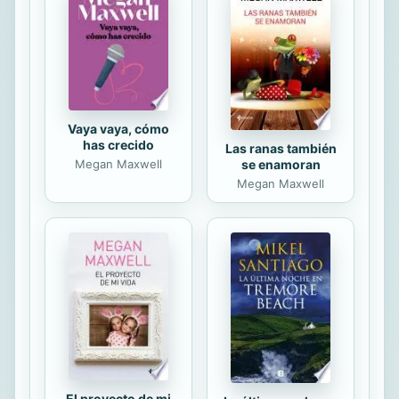
una joven hermosa y esbelta, con
una larga melena de color miel. Vaya
a donde vaya, deja a su paso una
estela de seguidoras que se mueren
por ...
Vaya vaya, cómo
has crecido
Las ranas también
se enamoran
Megan Maxwell
Megan Maxwell
El proyecto de mi