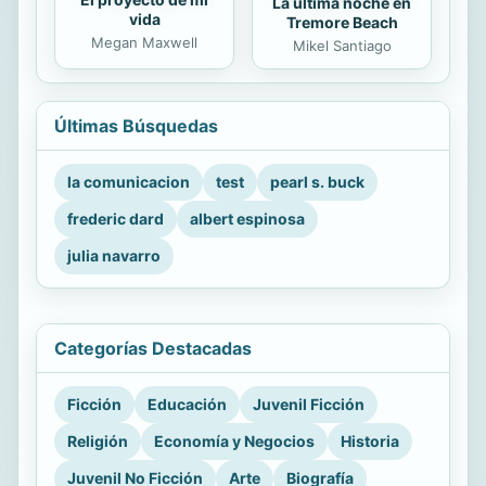
La última noche en
vida
Tremore Beach
Megan Maxwell
Mikel Santiago
Últimas Búsquedas
la comunicacion
test
pearl s. buck
frederic dard
albert espinosa
julia navarro
Categorías Destacadas
Ficción
Educación
Juvenil Ficción
Religión
Economía y Negocios
Historia
Juvenil No Ficción
Arte
Biografía