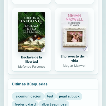
El proyecto de mi
Esclava de la
vida
libertad
Megan Maxwell
Ildefonso Falcones
Últimas Búsquedas
la comunicacion
test
pearl s. buck
frederic dard
albert espinosa