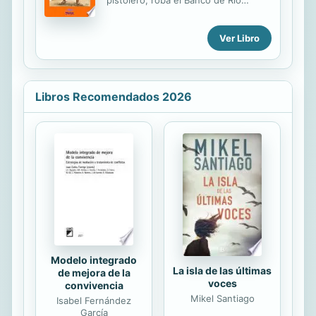
contacto con fuerzas guerrilleras de
Cochinillos City y son perseguidos
élite del lugar que la brutalidad de la
por el Sheriff Pedro el Severo
«liberación» les obliga a enfrentarse
Ver Libro
a sus comandantes, quienes creen
que...
Libros Recomendados 2026
Modelo integrado
La isla de las últimas
de mejora de la
voces
convivencia
Mikel Santiago
Isabel Fernández
García