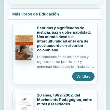
Más libros de Educación
Sentidos y significados de
justicia, paz y gobernabilidad.
Una mirada desde la
interculturalidad en la era de
post-acuerdo en el caribe
colombiano
La comprensión de los sentidos y
significados de justicia, paz y
gobernabilidad desde la mirada de la
interculturalidad en la era del
Ver Libro
Acuerdo de Paz en el Caribe
colombiano, es saber escuchar. Más
allá de la crítica sustantiva que el
“buen elitismo” busca que los
20 años, 1982-2002, del
mejores, los más común; desde la
Movimiento Pedagógico, entre
interculturalidad se busca que todos
mitos y realidades
participemos en las decisiones,