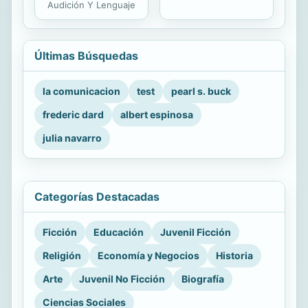
Audición Y Lenguaje
Últimas Búsquedas
la comunicacion
test
pearl s. buck
frederic dard
albert espinosa
julia navarro
Categorías Destacadas
Ficción
Educación
Juvenil Ficción
Religión
Economía y Negocios
Historia
Arte
Juvenil No Ficción
Biografía
Ciencias Sociales