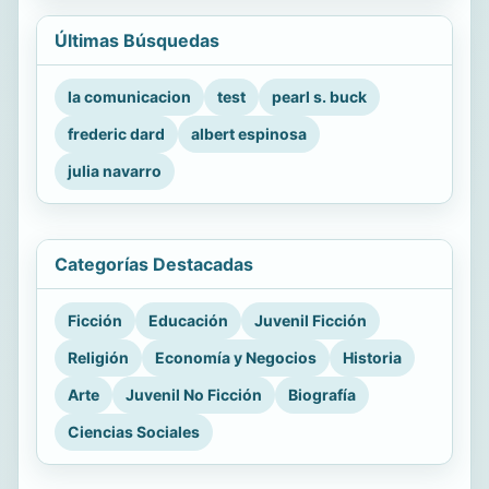
Últimas Búsquedas
la comunicacion
test
pearl s. buck
frederic dard
albert espinosa
julia navarro
Categorías Destacadas
Ficción
Educación
Juvenil Ficción
Religión
Economía y Negocios
Historia
Arte
Juvenil No Ficción
Biografía
Ciencias Sociales