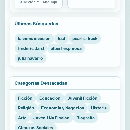
Audición Y Lenguaje
Últimas Búsquedas
la comunicacion
test
pearl s. buck
frederic dard
albert espinosa
julia navarro
Categorías Destacadas
Ficción
Educación
Juvenil Ficción
Religión
Economía y Negocios
Historia
Arte
Juvenil No Ficción
Biografía
Ciencias Sociales