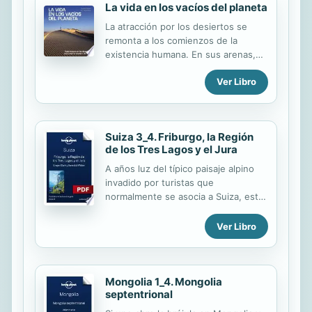
La vida en los vacíos del planeta
La atracción por los desiertos se
remonta a los comienzos de la
existencia humana. En sus arenas,
sus resecas piedras, sus profundas
Ver Libro
entrañas, se esconden civilizaciones
perdidas, ciudades, pirámides y
hasta ejércitos desaparecidos.
Desde el siglo XIX, el espíritu de
Suiza 3_4. Friburgo, la Región
aventura y las ansias de
de los Tres Lagos y el Jura
descubrimiento llevarán a hombres y
mujeres de probada osadía a
A años luz del típico paisaje alpino
explorar los territorios vacíos del
invadido por turistas que
planeta. Personas intrépidas,
normalmente se asocia a Suiza, esta
dotadas de preparación e impulsadas
región occidental que comprende el
por la curiosidad, acabarán
cantón de Friburgo, el macizo del
Ver Libro
cartografiando y descubriendo la
Jura y la Región de los Tres Lagos es
historia de los desiertos más
adonde realmente hay que
inhóspitos. Tras las aventuras en...
encaminarse para hacer una
escapada. • Gozar de la increíble
Mongolia 1_4. Mongolia
septentrional
iluminación del Festival de la Luz en
el entorno medieval de Murten. •