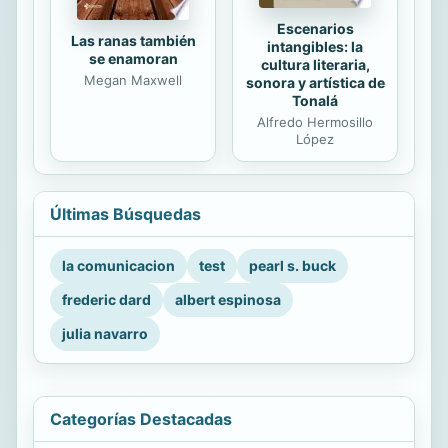
Escenarios
Las ranas también
intangibles: la
se enamoran
cultura literaria,
Megan Maxwell
sonora y artística de
Tonalá
Alfredo Hermosillo
López
Últimas Búsquedas
la comunicacion
test
pearl s. buck
frederic dard
albert espinosa
julia navarro
Categorías Destacadas