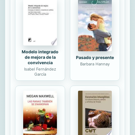
para destacar su excelencia. La
cartografía detallada le proporciona a
la guía su utilidad principal: que el
usuario arme su propia ruta
conectando unos tramos con...
Modelo integrado
de mejora de la
Pasado y presente
convivencia
Barbara Hannay
Isabel Fernández
García