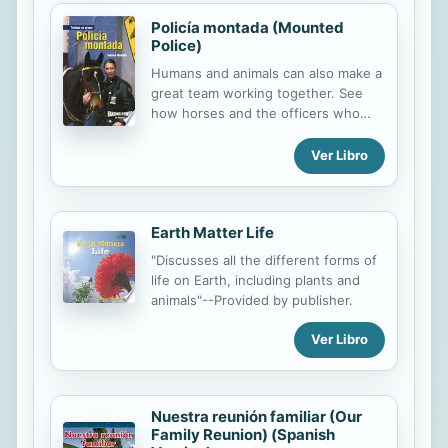
permite que los bebés experimenten
Policía montada (Mounted
todo un abanico de experiencias que
Police)
contribuyen a facilitar la adaptación a
diferentes situaciones, la aceptación
Humans and animals can also make a
de cambios de horario y de hábitos,
great team working together. See
la precocidad en el desarrollo motriz
how horses and the officers who
y la adquisición de la autonomía del
ride them work together to keep our
niño. En este libro, la autora,
streets safe.
Ver Libro
transmite y comparte con el lector
los...
Earth Matter Life
"Discusses all the different forms of
life on Earth, including plants and
animals"--Provided by publisher.
Ver Libro
Nuestra reunión familiar (Our
Family Reunion) (Spanish