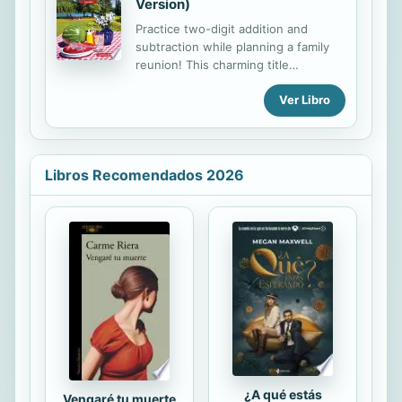
Version)
Practice two-digit addition and
subtraction while planning a family
reunion! This charming title
encourages young readers to use
Ver Libro
subtraction skills and STEM concepts
to help plan the reunion by
determining how many people are
attending and how much the family
will need to accommodate everyone.
Libros Recomendados 2026
Add up the tallies to determine
where the reunion should be!
Calculate how many children are
attending by subtracting the number
of adults from the number of total
guests! Examples like these and
more pair with helpful mathematical
charts and vivid images to make
useful skills like addition and...
¿A qué estás
Vengaré tu muerte