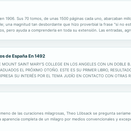
en 1906. Sus 70 tomos, de unas 1500 páginas cada uno, abarcaban millo
le; una magnitud tan desbordante que hizo proverbial la frase "si no est
dos, pero ayuda a comprenderla en toda su extensión. Las entradas, ag
sco de aspectos relativos a las creencias, supersticiones, usos sociales, 
íos de España En 1492
 MOUNT SAINT MARY’S COLLEGE EN LOS ANGELES CON UN DOBLE B.A
ADUADOS EL PRÓXIMO OTOÑO. ESTE ES SU PRIMER LIBRO, RESULTADO
 EXPRESA SU INTERÉS POR EL TEMA JUDÍO EN CONTACTO CON OTRAS 
PLEJIDAD DE ESTOS CONTACTOS Y RELACIONES. AUNQUE LE ENCANTA
STADOS UNIDOS Y EUROPA...
ómeno de las curaciones milagrosas, Theo Löbsack se pregunta seriamen
a aparencia completa de un milagro por medios convencionales y excepc