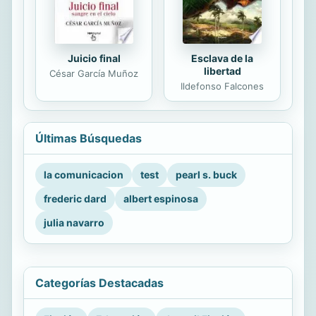
Juicio final
Esclava de la
libertad
César García Muñoz
Ildefonso Falcones
Últimas Búsquedas
la comunicacion
test
pearl s. buck
frederic dard
albert espinosa
julia navarro
Categorías Destacadas