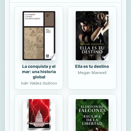
Auschwitz y de la pérdida de su
familia. A su juicio, carecer de un
horizonte de sentido es la causa de
gran parte de los trastornos
emocionales, afectivos y
psicológicos que el individuo sufre,
así como la razón de que inflijamos
daño a los demás. En esta ...
La conquista y el
Ella es tu destino
mar: una historia
Megan Maxwell
global
Iván Valdez-bubnov