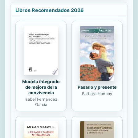
desheredado por su familia y la
Libros Recomendados 2026
ciudad que juntos planean salvar.
1875. Cuando Kathryn Walsh llega al
pequeño pueblo minero de Calvada
en Sierra Nevada, enamorarse no
figura en su imaginación. Desterrada
de Boston por su padrastro rico, ella
llega a reclamar una herencia del tío
que nunca conoció una...
Modelo integrado
de mejora de la
Pasado y presente
convivencia
Barbara Hannay
Isabel Fernández
García