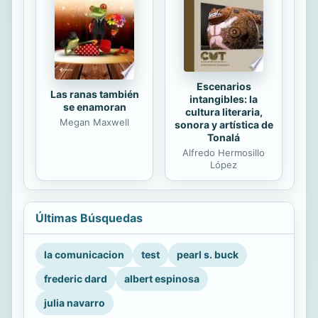
Escenarios
Las ranas también
intangibles: la
se enamoran
cultura literaria,
Megan Maxwell
sonora y artística de
Tonalá
Alfredo Hermosillo
López
Últimas Búsquedas
la comunicacion
test
pearl s. buck
frederic dard
albert espinosa
julia navarro