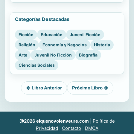
Categorías Destacadas
Ficción
Educación
Juvenil Ficción
Religión
Economía y Negocios
Historia
Arte
Juvenil No Ficción
Biografía
Ciencias Sociales
Libro Anterior
Próximo Libro
@2026 elquenovolenveure.com
|
Política de
Privacidad
|
Contacto
|
DMCA