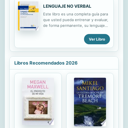
una base...
problema de las reformas escolares •
LENGUAJE NO VERBAL
El problema de la globalización y la
Este libro es una completa guía para
educación • El problema de los
que usted pueda entrenar y evaluar,
derechos sociales: estado de
de forma permanente, su lenguaje
bienestar, neoliberalismo y
no verbal (LNV) y alcanzar el
educación • Bibliografía.
deseado éxito comunicativo.
Ver Libro
Encontrará las seis dimensiones no
verbales básicas para que aprenda a
manejarlas según sus objetivos
comunicativos y para interpretar el
Libros Recomendados 2026
mensaje real de sus interlocutores.
Descubrirá también los siete valores
no verbales que potencian su
carisma, así como las emociones que
limitan su eficacia comunicativa. Esta
obra le asesora además sobre cómo
activar su LNV ante el medio
televisivo.