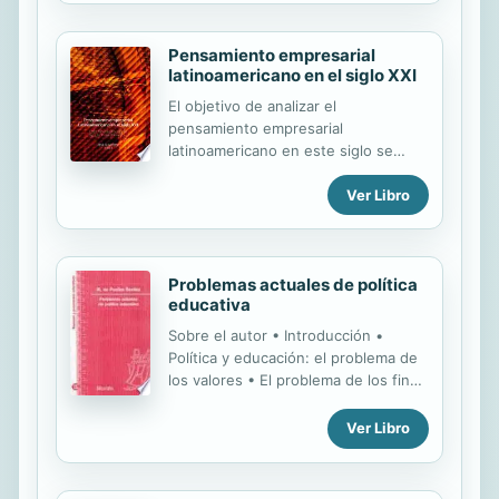
reducir al mínimo posible la tensión
generada por el trabajo escolar -
Pensamiento empresarial
creadora de fracaso escolar e
latinoamericano en el siglo XXI
indisciplina- y, por otra parte, que
posibiliten el desarrollo de las
El objetivo de analizar el
capacidades básicas que el alumno
pensamiento empresarial
necesita para mejorar su
latinoamericano en este siglo se
rendimiento, especialmente la
sustenta en Camou, quien considera
atención. Para conseguir este doble
Ver Libro
que las ideas tienen consecuencias y
objetivo, proponemos un conjunto
se puede aprender mucho acerca de
de prácticas entresacadas de varias
política económica, sociedad y
tradiciones de...
política en general, a partir del
Problemas actuales de política
análisis de lo que piensan los
educativa
empresarios y cómo lo comunican en
su discurso político. Las ideas
Sobre el autor • Introducción •
expresadas en ese discurso
Política y educación: el problema de
permiten inferir también su grado de
los valores • El problema de los fines
influencia en la definición de
de la educación • Problemas de las
proyectos de nación o región en un
políticas educativas de libertad •
Ver Libro
determinado momento histórico.
Problemas de las políticas educativas
Otro objetivo de este libro,
de igualdad • El problema de la
igualmente importante, es brindar
escuela comprensiva o integrada • El