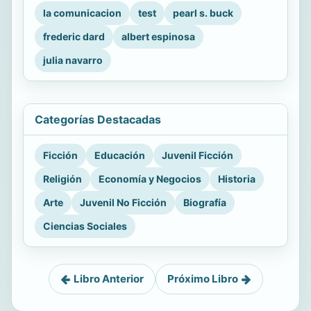
la comunicacion
test
pearl s. buck
frederic dard
albert espinosa
julia navarro
Categorías Destacadas
Ficción
Educación
Juvenil Ficción
Religión
Economía y Negocios
Historia
Arte
Juvenil No Ficción
Biografía
Ciencias Sociales
Libro Anterior
Próximo Libro