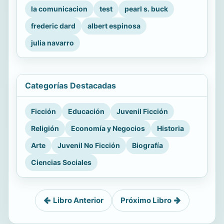
la comunicacion
test
pearl s. buck
frederic dard
albert espinosa
julia navarro
Categorías Destacadas
Ficción
Educación
Juvenil Ficción
Religión
Economía y Negocios
Historia
Arte
Juvenil No Ficción
Biografía
Ciencias Sociales
Libro Anterior
Próximo Libro