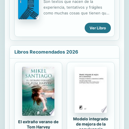
Son textos que nacen de la
experiencia, tentativos y frágiles
como muchas cosas que tienen que
ver con la creación literaria; y que
tienen el mérito de poder ser leídos
Ver Libro
como interesantes aproximaciones al
oficio de escribir, y también como
entretenidos relatos de escritores y
escritoras que nos hablan del
Libros Recomendados 2026
desafío de enfrentar la pantalla o la
hoja en blanco. (Ramón Díaz
Eterovic).
Modelo integrado
El extraño verano de
de mejora de la
Tom Harvey