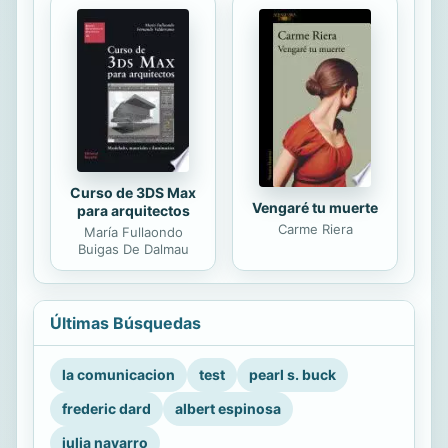
Curso de 3DS Max
Vengaré tu muerte
para arquitectos
Carme Riera
María Fullaondo
Buigas De Dalmau
Últimas Búsquedas
la comunicacion
test
pearl s. buck
frederic dard
albert espinosa
julia navarro