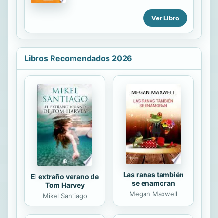
externos. Descubrira asimismo la
presencia hispana y afroamericana
Ver Libro
en la Iglesia Catolica en Estados
Unidos. Es la historia de una fe
transmitida, de como un grupo de
personas falibles, por designio de
Libros Recomendados 2026
Dios, ha llegado a ser miembros del
Cuerpo de Cristo en la Iglesia y de
como este pueblo ha luchado por
vivir el Evangelio en las situaciones
concretas de su propia vida, durante
mas de dos mil anos. Desde esta
perspectiva, si permanecemos en la
Iglesia, si somos la Iglesia, entonces
se...
Las ranas también
El extraño verano de
se enamoran
Tom Harvey
Megan Maxwell
Mikel Santiago