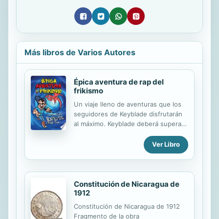
Más libros de Varios Autores
Épica aventura de rap del
frikismo
Un viaje lleno de aventuras que los
seguidores de Keyblade disfrutarán
al máximo. Keyblade deberá superar
muchas pruebas en una peligrosa
odisea con batallas de rap y la ayuda
Ver Libro
de una dragona y otras divertidas
criaturas fantásticas ¡No te pierdas
esta épica aventura de rap del
frikismo! Keyblade tiene claro que lo
Constitución de Nicaragua de
más importante es concentrarse al
1912
grabar los raps del frikismo para su
Constitución de Nicaragua de 1912
canal en YouTube, a menos que... su
Fragmento de la obra