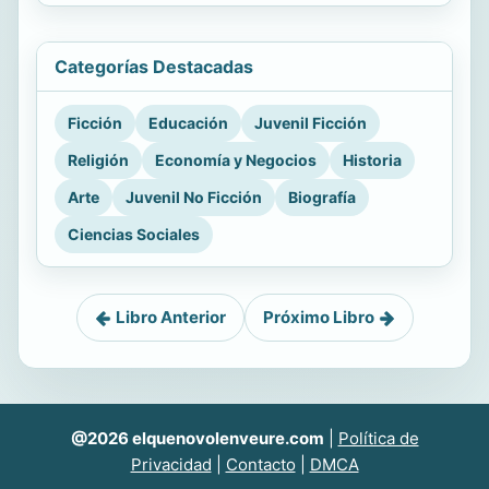
Categorías Destacadas
Ficción
Educación
Juvenil Ficción
Religión
Economía y Negocios
Historia
Arte
Juvenil No Ficción
Biografía
Ciencias Sociales
Libro Anterior
Próximo Libro
@2026 elquenovolenveure.com
|
Política de
Privacidad
|
Contacto
|
DMCA