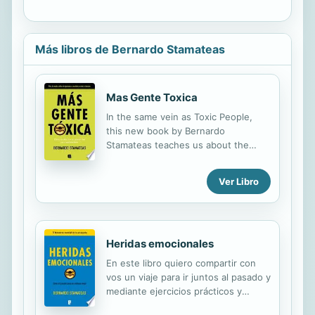
Más libros de Bernardo Stamateas
Mas Gente Toxica
In the same vein as Toxic People,
this new book by Bernardo
Stamateas teaches us about the
people that complicate our lives, and
how to stop them from doing it.
Ver Libro
Heridas emocionales
En este libro quiero compartir con
vos un viaje para ir juntos al pasado y
mediante ejercicios prácticos y
tareas sencillas, sanar tu pasado. El