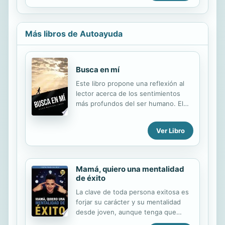
tenemos solemos resolverlos por
competitividad. • Las pasiones de la
nuestra cuenta, algunos más rápido,
descalificación. La idea de Pasiones
algunos más lento, pero ...
tóxicas es dar herramientas para
Más libros de Autoayuda
repensar y activar los recursos que
ya están adentro nuestro. Y es así
como el licenciado Bernardo
Stamateas echa abajo varios mitos
Busca en mí
que responden a idealizaciones
Este libro propone una reflexión al
románticas de la pareja, restituyendo
lector acerca de los sentimientos
ideas y conceptos más humanos: "el
más profundos del ser humano. El
conflicto y el enojo...
autor pretende ayudar al lector a
descubrir el camino a la verdadera
Ver Libro
amistad y al verdadero amor.
Mamá, quiero una mentalidad
de éxito
La clave de toda persona exitosa es
forjar su carácter y su mentalidad
desde joven, aunque tenga que
enfrentarse a esa creencia tan