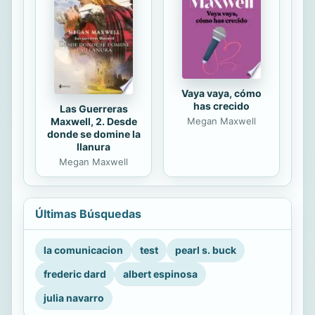
Vaya vaya, cómo
has crecido
Las Guerreras
Maxwell, 2. Desde
Megan Maxwell
donde se domine la
llanura
Megan Maxwell
Últimas Búsquedas
la comunicacion
test
pearl s. buck
frederic dard
albert espinosa
julia navarro