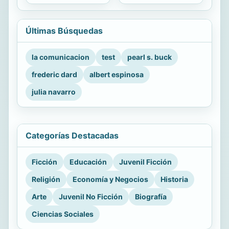
Últimas Búsquedas
la comunicacion
test
pearl s. buck
frederic dard
albert espinosa
julia navarro
Categorías Destacadas
Ficción
Educación
Juvenil Ficción
Religión
Economía y Negocios
Historia
Arte
Juvenil No Ficción
Biografía
Ciencias Sociales