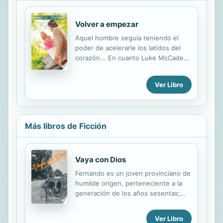
Volver a empezar
Aquel hombre seguía teniendo el
poder de acelerarle los latidos del
corazón... En cuanto Luke McCade
regresó a Divine después de años de
ausencia, Nicki Johansson se dio
Ver Libro
cuenta de que, aunque ya no era la
adolescente tímida y desgarbada,
Luke seguía ejerciendo el mismo
poder sobre ella. Quizá porque no
Más libros de Ficción
había podido olvidar el primer beso
que él le había dado. Nicki no quería
enamorarse de la antigua estrella de
fútbol del instituto, pero... ¿cómo
Vaya con Dios
podría no hacerlo después de ver el
Fernando es un joven provinciano de
modo en el que cuidaba a su abuelo
humilde origen, perteneciente a la
enfermo? Y además de bueno y
generación de los años sesentas;
rico... seguía siendo...
con aspiraciones y sueños como
cualquier adolescente; su padrino,
Ver Libro