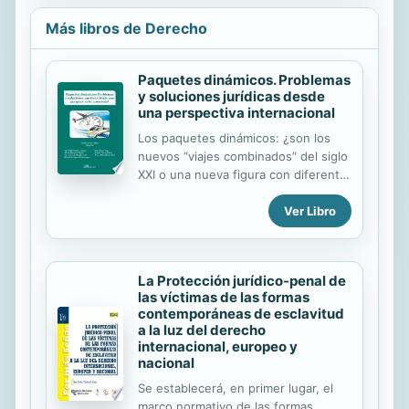
Más libros de Derecho
Paquetes dinámicos. Problemas
y soluciones jurídicas desde
una perspectiva internacional
Los paquetes dinámicos: ¿son los
nuevos “viajes combinados” del siglo
XXI o una nueva figura con diferente
naturaleza jurídica y, en
Ver Libro
consecuencia, otro régimen de
responsabilidad? Cuando parece que
se está a las puertas de la
aprobación de una nueva Directiva
La Protección jurídico-penal de
relativa a los viajes combinados y,
las víctimas de las formas
además, a los “servicios asistidos de
contemporáneas de esclavitud
viaje”, esta obra se replantea -desde
a la luz del derecho
una perspectiva internacional- toda
internacional, europeo y
una serie de cuestiones en el ámbito
nacional
de la publicidad, la contratación o la
Se establecerá, en primer lugar, el
responsabilidad, entre otros.
marco normativo de las formas