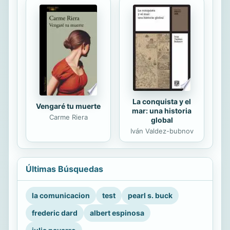
La conquista y el
Vengaré tu muerte
mar: una historia
Carme Riera
global
Iván Valdez-bubnov
Últimas Búsquedas
la comunicacion
test
pearl s. buck
frederic dard
albert espinosa