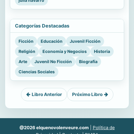
julia navarro
Categorías Destacadas
Ficción
Educación
Juvenil Ficción
Religión
Economía y Negocios
Historia
Arte
Juvenil No Ficción
Biografía
Ciencias Sociales
Libro Anterior
Próximo Libro
@2026 elquenovolenveure.com
|
Política de