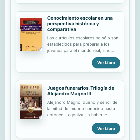
libertino Charles Wilmont, que días
después del precipitad
Conocimiento escolar en una
perspectiva histórica y
comparativa
Los currículos escolares no sólo son
establecidos para preparar a los
jóvenes para el mundo real, sino
también para imaginar un mundo
Ver Libro
anclado en los derechos individuales
y en el progreso colectivo. Ambos
mundos –el real y el imaginado–
reflejan cada vez más las fuerzas
Juegos funerarios. Trilogía de
transnacionales. En este volumen
Alejandro Magno III
especialmente editado, un grupo de
académicos con diversos
Alejandro Magno, dueño y señor de
antecedentes y enfoques
la mitad del mundo conocido hasta
conceptuales exploran de qué
entonces, agoniza sin haberse
manera afectan las fuerzas
decidido a nombrar sucesor. Tras su
económicas, políticas, sociales e
muerte, los «juegos funerarios» no
Ver Libro
ideológicas a los currículos escolares
son los torneos homéricos sino las
a lo largo del tiempo y el espacio. Al
cruentas luchas por el poder