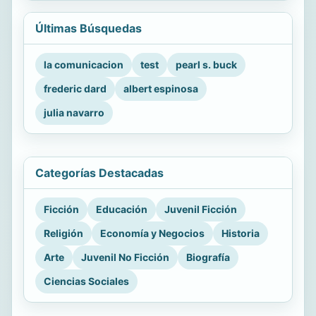
Últimas Búsquedas
la comunicacion
test
pearl s. buck
frederic dard
albert espinosa
julia navarro
Categorías Destacadas
Ficción
Educación
Juvenil Ficción
Religión
Economía y Negocios
Historia
Arte
Juvenil No Ficción
Biografía
Ciencias Sociales