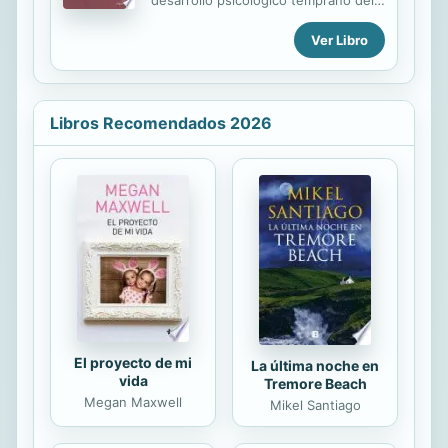
desarrollo psicológico temprano del
ser humano; siguiendo un itinerario
Ver Libro
que inicia desde el momento mismo
de la concepción y se extiende hasta
el momento en que se constituye la
conciencia psicológica (antes del
primer año). En sus páginas, invita al
Libros Recomendados 2026
lector a pensar al ser humano desde
su dimensión estética, incorporando
para ello el concepto de estesis, el
cual le permite llamar la atención
sobre la importancia de la
sensibilidad a la vida y el lugar que
ocupa en la constitución de la
consciencia (en sus...
El proyecto de mi
La última noche en
vida
Tremore Beach
Megan Maxwell
Mikel Santiago