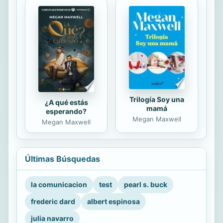
Trilogía Soy una
¿A qué estás
mamá
esperando?
Megan Maxwell
Megan Maxwell
Últimas Búsquedas
la comunicacion
test
pearl s. buck
frederic dard
albert espinosa
julia navarro