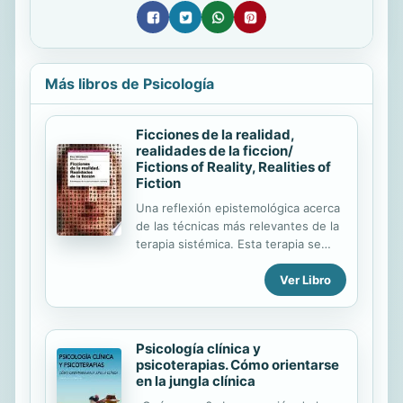
Más libros de Psicología
Ficciones de la realidad,
realidades de la ficcion/
Fictions of Reality, Realities of
Fiction
Una reflexión epistemológica acerca
de las técnicas más relevantes de la
terapia sistémica. Esta terapia se
caracteriza por la gama de
Ver Libro
estrategias y tácticas clínicas que
emplea. Tomando como referencia
los diversos estudios de la
comunicación humana, la terapia
Psicología clínica y
sistémica ha sistematizado, teorizado
psicoterapias. Cómo orientarse
y creado técnicas que, entre otras
en la jungla clínica
cosas, permiten agilizar, desbloquear