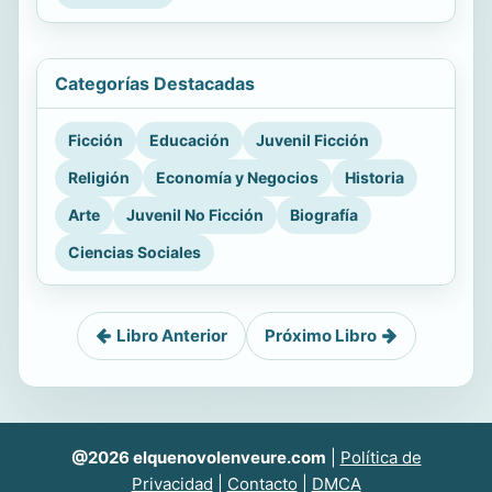
Categorías Destacadas
Ficción
Educación
Juvenil Ficción
Religión
Economía y Negocios
Historia
Arte
Juvenil No Ficción
Biografía
Ciencias Sociales
Libro Anterior
Próximo Libro
@2026 elquenovolenveure.com
|
Política de
Privacidad
|
Contacto
|
DMCA