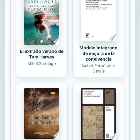
problema de la oralidad o escritura
es, en realidad, un problema de
coordinación y combinación de
elementos escritos y orales en el
desarrollo del...
Modelo integrado
El extraño verano de
de mejora de la
Tom Harvey
convivencia
Mikel Santiago
Isabel Fernández
García