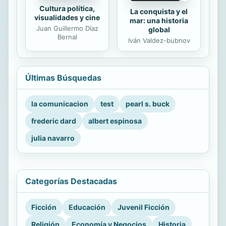
Cultura política,
La conquista y el
visualidades y cine
mar: una historia
Juan Guillermo Díaz
global
Bernal
Iván Valdez-bubnov
Últimas Búsquedas
la comunicacion
test
pearl s. buck
frederic dard
albert espinosa
julia navarro
Categorías Destacadas
Ficción
Educación
Juvenil Ficción
Religión
Economía y Negocios
Historia