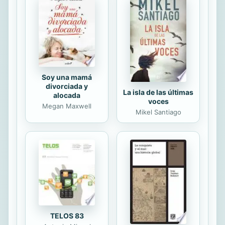
imputación debe prescindir del
reproche subjetivo de la conducta y
proponen diversos criterios objetivos
para fundamentarla. En esta obra se
afronta la temática de la
responsabilidad objetiva...
Soy una mamá
divorciada y
La isla de las últimas
alocada
voces
Megan Maxwell
Mikel Santiago
TELOS 83