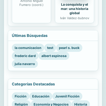
Antonio Miguel
La conquista y el
Fumero (coord.)
mar: una historia
global
Iván Valdez-bubnov
Últimas Búsquedas
la comunicacion
test
pearl s. buck
frederic dard
albert espinosa
julia navarro
Categorías Destacadas
Ficción
Educación
Juvenil Ficción
Religión
Economía y Negocios
Historia