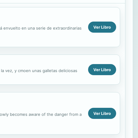
Ver Libro
á envuelto en una serie de extraordinarias
Ver Libro
 la vez, y cmoen unas galletas deliciosas
Ver Libro
d slowly becomes aware of the danger from a