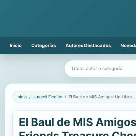
Inicio
Categorías
Autores Destacados
Noved
Buscar libros
Inicio
Juvenil Ficción
El Baul de MIS Amigos: Un Libro Sobre El Tiempo y Las Estaciones: My Friends Treasure Chest: A Book about Weather and Seasons
El Baul de MIS Amigos
Friends Treasure Che