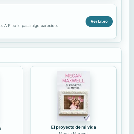
Ver Libro
o. A Pipo le pasa algo parecido.
El proyecto de mi vida
d
Megan Maxwell