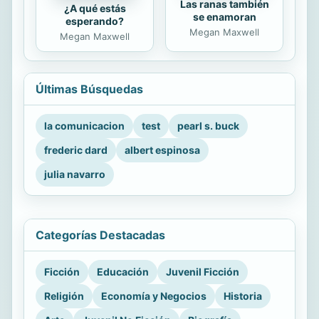
Las ranas también
¿A qué estás
se enamoran
esperando?
Megan Maxwell
Megan Maxwell
Últimas Búsquedas
la comunicacion
test
pearl s. buck
frederic dard
albert espinosa
julia navarro
Categorías Destacadas
Ficción
Educación
Juvenil Ficción
Religión
Economía y Negocios
Historia