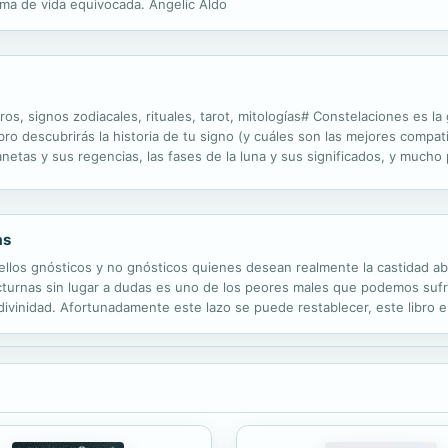
rma de vida equivocada. Angelic Aldo
s, signos zodiacales, rituales, tarot, mitologías# Constelaciones es la g
ro descubrirás la historia de tu signo (y cuáles son las mejores compat
planetas y sus regencias, las fases de la luna y sus significados, y mu
n esta guía @carlotydes nos invita a sumergirnos en un mundo...
as
llos gnósticos y no gnósticos quienes desean realmente la castidad ab
cturnas sin lugar a dudas es uno de los peores males que podemos sufri
vinidad. Afortunadamente este lazo se puede restablecer, este libro e
to, afortunadamente logró develar los secretos que llevan a la castida