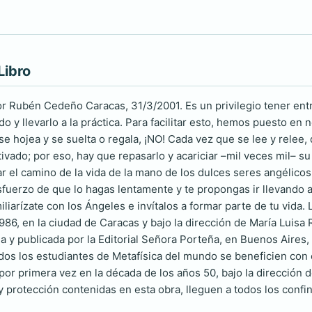
Libro
ubén Cedeño Caracas, 31/3/2001. Es un privilegio tener entre
o y llevarlo a la práctica. Para facilitar esto, hemos puesto en 
 se hojea y se suelta o regala, ¡NO! Cada vez que se lee y relee
tivado; por eso, hay que repasarlo y acariciar –mil veces mil– s
tar el camino de la vida de la mano de los dulces seres angélicos
 esfuerzo de que lo hagas lentamente y te propongas ir llevando
liarízate con los Ángeles e invítalos a formar parte de tu vida. 
986, en la ciudad de Caracas y bajo la dirección de María Luisa
a y publicada por la Editorial Señora Porteña, en Buenos Aires,
dos los estudiantes de Metafísica del mundo se beneficien con é
por primera vez en la década de los años 50, bajo la dirección 
y protección contenidas en esta obra, lleguen a todos los confin