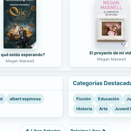
El proyecto de mi vi
 qué estás esperando?
Megan Maxwell
Megan Maxwell
Categorías Destacad
rd
albert espinosa
Ficción
Educación
Ju
Historia
Arte
Juvenil 
Libro Anterior
Próximo Libro