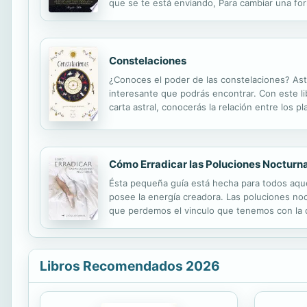
que se te está enviando, Para cambiar una fo
Constelaciones
¿Conoces el poder de las constelaciones? Astro
interesante que podrás encontrar. Con este lib
carta astral, conocerás la relación entre los 
antiguo compendio de astrología y alquimia, e
Cómo Erradicar las Poluciones Nocturn
Ésta pequeña guía está hecha para todos aque
posee la energía creadora. Las poluciones no
que perdemos el vinculo que tenemos con la di
un año siendo atormentado por este padecimien
Libros Recomendados 2026