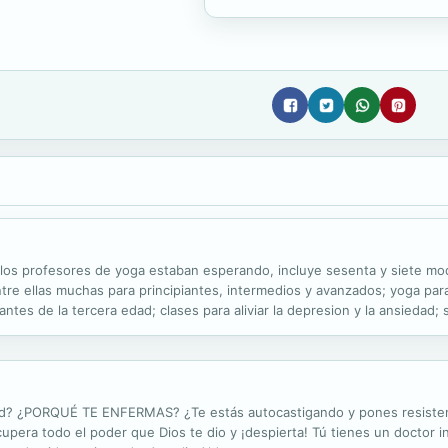
s los profesores de yoga estaban esperando, incluye sesenta y siete mo
tre ellas muchas para principiantes, intermedios y avanzados; yoga par
cantes de la tercera edad; clases para aliviar la depresion y la ansiedad
tuciones ayurvedicas. Con mas de dos mil fotos, este esencial libro de...
? ¿PORQUÉ TE ENFERMAS? ¿Te estás autocastigando y pones resistencia
ecupera todo el poder que Dios te dio y ¡despierta! Tú tienes un doctor