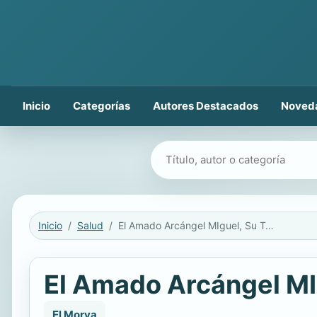
Inicio
Categorías
Autores Destacados
Noved
Buscar libros
Inicio
Salud
El Amado Arcángel MIguel, Su Trabajo y sus Ayudantes
El Amado Arcángel MI
El Morya