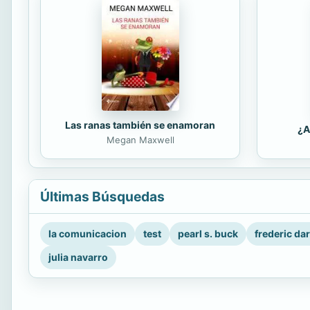
Las ranas también se enamoran
¿A
Megan Maxwell
Últimas Búsquedas
la comunicacion
test
pearl s. buck
frederic da
julia navarro