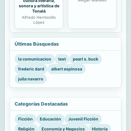
cultura literaria,
sonora y artística de
Tonalá
Alfredo Hermosillo
López
Últimas Búsquedas
la comunicacion
test
pearl s. buck
frederic dard
albert espinosa
julia navarro
Categorías Destacadas
Ficción
Educación
Juvenil Ficción
Religión
Economía y Negocios
Historia