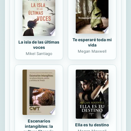
Chavarro, María Camila Medina
García y María Alejandra Osorio Alvis
ha podido asumir ese reto con el
apoyo incondicional...
Te esperaré toda mi
La isla de las últimas
vida
voces
Megan Maxwell
Mikel Santiago
Escenarios
Ella es tu destino
intangibles: la
Megan Maxwell