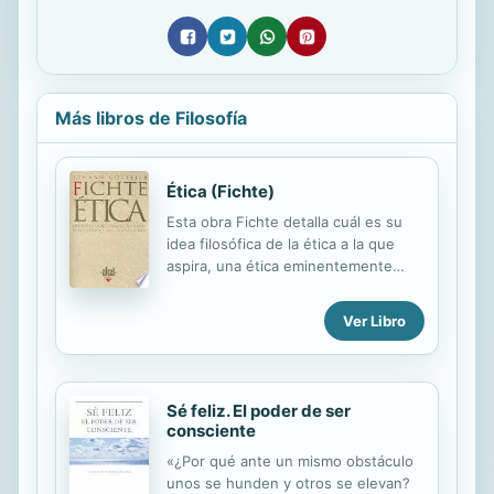
Más libros de Filosofía
Ética (Fichte)
Esta obra Fichte detalla cuál es su
idea filosófica de la ética a la que
aspira, una ética eminentemente
racional, moral, filosófica y práctica al
mismo tiempo, Se trata de uno de los
Ver Libro
últimos productos de la filosofía
trascendental del idealismo alemán.
Sé feliz. El poder de ser
consciente
«¿Por qué ante un mismo obstáculo
unos se hunden y otros se elevan?