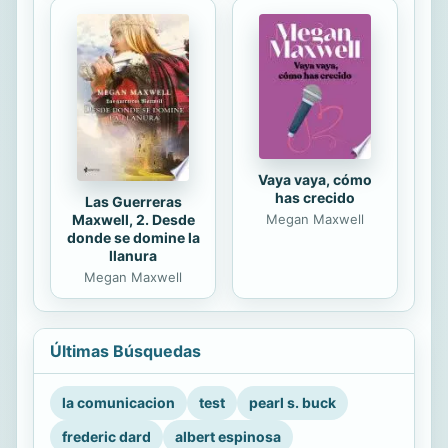
Vaya vaya, cómo
has crecido
Las Guerreras
Maxwell, 2. Desde
Megan Maxwell
donde se domine la
llanura
Megan Maxwell
Últimas Búsquedas
la comunicacion
test
pearl s. buck
frederic dard
albert espinosa