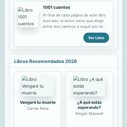
contexto de la ilustración europea y
1001 cuentos
española así como el estudio de las
influiencias y concomitancias con
Al final de cada página de este libro
otras personalidades de la época,
ilustrado, el lector tiene que elegir
especialmente Jovellanos. La
entre dos caminos a seguir por el
interpretación y fortuna crítica del
protagonista, creando así su propia
polémico tratado y su autor ofrece
Ver Libro
aventura. Los personajes y las
otra óptica de análisis para afrontar
situaciones de los cuentos
el conocimiento del actualmente
tradicionales se entrelazan en un
debatido siglo XVIII. Los diversos...
laberinto de 1001 posibles historias.
Libros Recomendados 2026
Vengaré tu muerte
¿A qué estás
esperando?
Carme Riera
Megan Maxwell