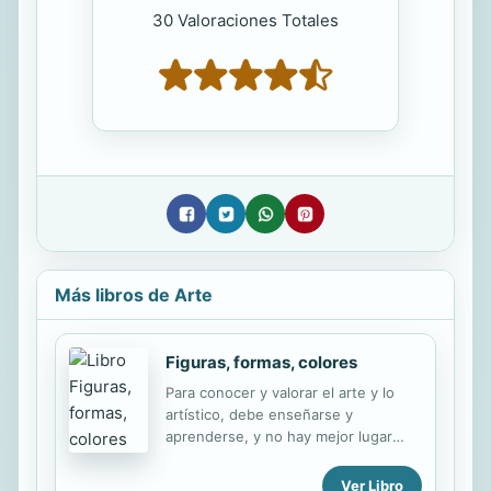
30 Valoraciones Totales
Más libros de Arte
Figuras, formas, colores
Para conocer y valorar el arte y lo
artístico, debe enseñarse y
aprenderse, y no hay mejor lugar
para enseñar y aprender que el
centro escolar. hay mejor lugar para
Ver Libro