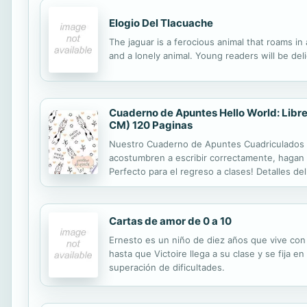
Elogio Del Tlacuache
The jaguar is a ferocious animal that roams in
and a lonely animal. Young readers will be del
Cuaderno de Apuntes Hello World: Libre
CM) 120 Paginas
Nuestro Cuaderno de Apuntes Cuadriculados es
acostumbren a escribir correctamente, hagan t
Perfecto para el regreso a clases! Detalles d
brilloso. No olvides dar click en el nombre de
Cartas de amor de 0 a 10
Ernesto es un niño de diez años que vive con
hasta que Victoire llega a su clase y se fija e
superación de dificultades.