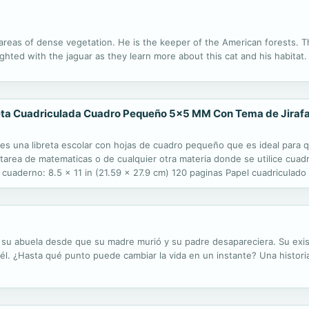
 areas of dense vegetation. He is the keeper of the American forests. Th
ighted with the jaguar as they learn more about this cat and his habitat.
ta Cuadriculada Cuadro Pequeño 5x5 MM Con Tema de Jirafas H
 una libreta escolar con hojas de cuadro pequeño que es ideal para qu
area de matematicas o de cualquier otra materia donde se utilice cuadri
el cuaderno: 8.5 x 11 in (21.59 x 27.9 cm) 120 paginas Papel cuadricu
l autor para ver mas productos que te pueden servir para la escuela, de r
 su abuela desde que su madre murió y su padre desapareciera. Su exi
n él. ¿Hasta qué punto puede cambiar la vida en un instante? Una historia