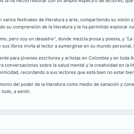
s la ha hecho resonar con un amplio espectro de lectores, que
n varios festivales de literatura y arte, compartiendo su visión
cido su comprensión de la literatura y le ha permitido explorar 
amo, pero soy un desastre”
, donde mezcla prosa y poesía, y
“La 
sus libros invita al lector a sumergirse en su mundo personal, l
nte para jóvenes escritores y artistas en Colombia y en toda 
ara conversaciones sobre la salud mental y la creatividad en la
enticidad, recordando a sus lectores que está bien no estar bien
monio del poder de la literatura como medio de sanación y cone
 todo, a sentir.