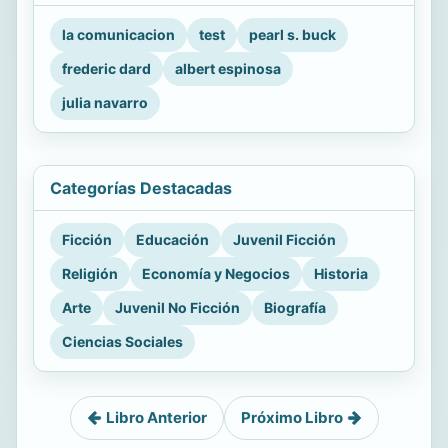
la comunicacion
test
pearl s. buck
frederic dard
albert espinosa
julia navarro
Categorías Destacadas
Ficción
Educación
Juvenil Ficción
Religión
Economía y Negocios
Historia
Arte
Juvenil No Ficción
Biografía
Ciencias Sociales
Libro Anterior
Próximo Libro