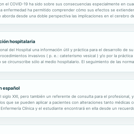
 con el COVID-19 ha sido sobre sus consecuencias especialmente en cuan
sta enfermedad ha permitido comprender cómo sus efectos se extienden
se aborda desde una doble perspectiva las implicaciones en el cerebro d
euronales de la enfermedad presentada por el Dr. Marcos Altable Pérez
ción hospitalaria
onal del Hospital una información útil y práctica para el desarrollo de su 
rocedimientos invasivos ( p. e.: cateterismo vesical ) y/o por la práctic
no se circunscribe sólo al medio hospitalario. El seguimiento de las no
de una gran diversidad de centros de atención primaria...
en español
l siglo XXI, pero también un referente de consulta para el profesional,
dos que se pueden aplicar a pacientes con alteraciones tanto médicas c
Enfermería Clínica y el estudiante encontrará en ella desde un recuerdo
y su atención, para después detallar y explicar los cuidados más...