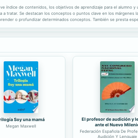
eve índice de contenidos, los objetivos de aprendizaje para el alumno y 
va a tratar. Se destacan los conceptos o puntos clave en los márgenes l
ender o profundizar determinados conceptos. También se presta espec
nes que hagan comprender al lector la gran trascendencia de la...
El profesor de audición y 
rilogía Soy una mamá
ante el Nuevo Mileni
Megan Maxwell
Federación Española De Prof
Audición Y Lenguaje