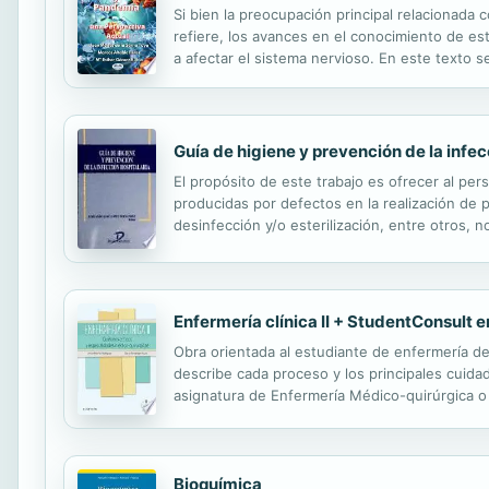
Si bien la preocupación principal relacionada
refiere, los avances en el conocimiento de e
a afectar el sistema nervioso. En este texto 
donde se contempla sobre las implicaciones n
Guía de higiene y prevención de la infec
El propósito de este trabajo es ofrecer al pers
producidas por defectos en la realización de p
desinfección y/o esterilización, entre otros, 
Guía es útil para los profesionales sanitarios 
Enfermería clínica II + StudentConsult 
Obra orientada al estudiante de enfermería de
describe cada proceso y los principales cuida
asignatura de Enfermería Médico-quirúrgica o 
descripción clara de las pruebas diagnósticas 
Bioquímica